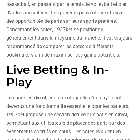
basketball, en passant par le tennis, le volleyball et bien
d’autres disciplines. Les parieurs peuvent ainsi trouver
des opportunités de paris sur leurs sports préférés.
Concernant les cotes, 1957bet se positionne
généralement dans la moyenne du marché. Il est toujours
recommandé de comparer les cotes de différents
bookmakers afin de maximiser ses gains potentiels.
Live Betting & In-
Play
Les paris en direct, également appelés “in-play”, sont
devenus une fonctionnalité essentielle pour les parieurs.
1957bet propose une section dédiée aux paris en direct,
permettant aux utilisateurs de placer des paris sur des
événements sportifs en cours. Les cotes évoluent en
temps réel en fonction du déroulement du match, offrant