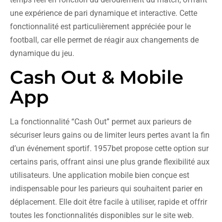
une expérience de pari dynamique et interactive. Cette
fonctionnalité est particulièrement appréciée pour le
football, car elle permet de réagir aux changements de
dynamique du jeu.
Cash Out & Mobile
App
La fonctionnalité “Cash Out” permet aux parieurs de
sécuriser leurs gains ou de limiter leurs pertes avant la fin
d’un événement sportif. 1957bet propose cette option sur
certains paris, offrant ainsi une plus grande flexibilité aux
utilisateurs. Une application mobile bien conçue est
indispensable pour les parieurs qui souhaitent parier en
déplacement. Elle doit être facile à utiliser, rapide et offrir
toutes les fonctionnalités disponibles sur le site web.