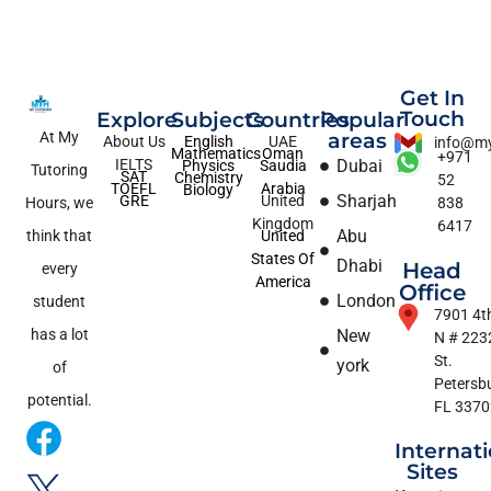
Get In
Touch
Explore
Subjects
Countries
Popular
areas
At My
About Us
English
UAE
info@my
Mathematics
Oman
+971
IELTS
Dubai
Physics
Saudia
Tutoring
SAT
Chemistry
52
TOEFL
Arabia
Biology
Sharjah
GRE
United
Hours, we
838
Kingdom
6417‬
Abu
think that
United
States Of
Dhabi
Head
every
America
Office
London
student
7901 4t
has a lot
New
N # 223
St.
york
of
Petersb
potential.
FL 3370
Internati
Sites