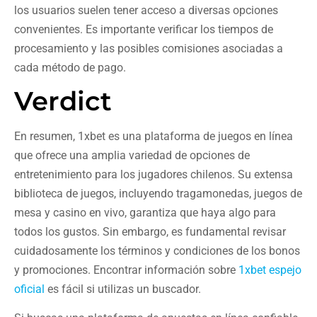
los usuarios suelen tener acceso a diversas opciones
convenientes. Es importante verificar los tiempos de
procesamiento y las posibles comisiones asociadas a
cada método de pago.
Verdict
En resumen, 1xbet es una plataforma de juegos en línea
que ofrece una amplia variedad de opciones de
entretenimiento para los jugadores chilenos. Su extensa
biblioteca de juegos, incluyendo tragamonedas, juegos de
mesa y casino en vivo, garantiza que haya algo para
todos los gustos. Sin embargo, es fundamental revisar
cuidadosamente los términos y condiciones de los bonos
y promociones. Encontrar información sobre
1xbet espejo
oficial
es fácil si utilizas un buscador.