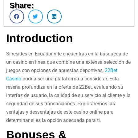
Share:
Introduction
Si resides en Ecuador y te encuentras en la búsqueda de
un casino en línea que combine una extensa selección de
juegos con opciones de apuestas deportivas,
22Bet
Casino
podría ser una plataforma a considerar. Esta
reseña profundiza en la oferta de 22Bet, evaluando su
interfaz de usuario, la calidad de su servicio al cliente y la
seguridad de sus transacciones. Exploraremos las
ventajas y desventajas de este casino online para
determinar si es la opción adecuada para ti.
Bonuses &