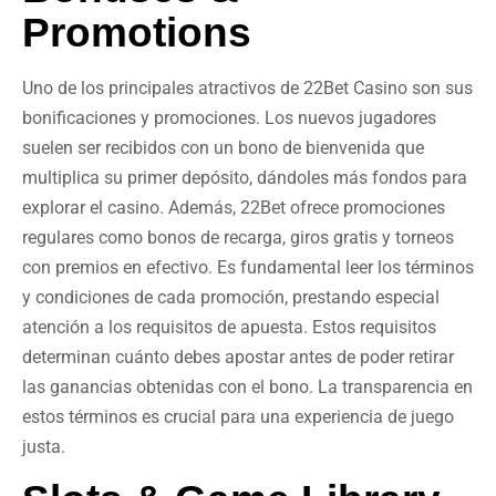
Promotions
Uno de los principales atractivos de 22Bet Casino son sus
bonificaciones y promociones. Los nuevos jugadores
suelen ser recibidos con un bono de bienvenida que
multiplica su primer depósito, dándoles más fondos para
explorar el casino. Además, 22Bet ofrece promociones
regulares como bonos de recarga, giros gratis y torneos
con premios en efectivo. Es fundamental leer los términos
y condiciones de cada promoción, prestando especial
atención a los requisitos de apuesta. Estos requisitos
determinan cuánto debes apostar antes de poder retirar
las ganancias obtenidas con el bono. La transparencia en
estos términos es crucial para una experiencia de juego
justa.