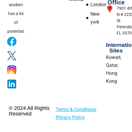
Office
London
student
7901 4t
has a lot
New
N # 223
St.
york
of
Petersb
potential.
FL 3370
Internati
Sites
Kuwait,
Qatar,
Hong
Kong
© 2024 All Rights
Terms & Conditions
Reserved
Privacy Policy