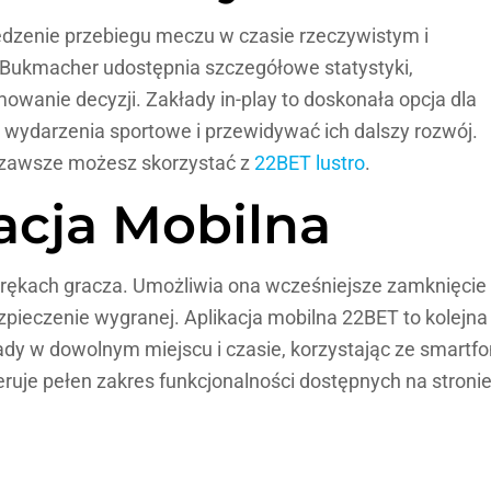
dzenie przebiegu meczu w czasie rzeczywistym i
. Bukmacher udostępnia szczegółowe statystyki,
mowanie decyzji. Zakłady in-play to doskonała opcja dla
 wydarzenia sportowe i przewidywać ich dalszy rozwój.
 zawsze możesz skorzystać z
22BET lustro
.
acja Mobilna
 rękach gracza. Umożliwia ona wcześniejsze zamknięcie
zpieczenie wygranej. Aplikacja mobilna 22BET to kolejna
łady w dowolnym miejscu i czasie, korzystając ze smartf
oferuje pełen zakres funkcjonalności dostępnych na stroni