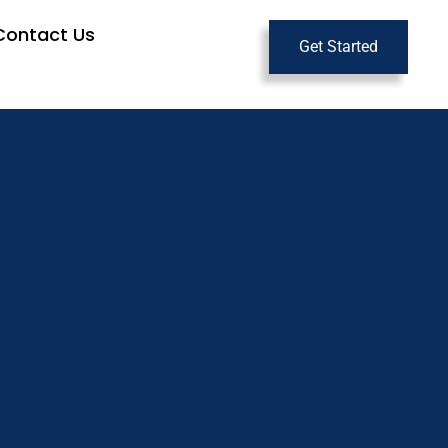
Contact Us
Get Started