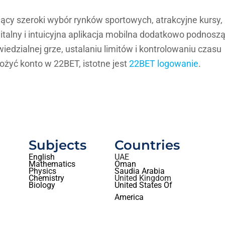
cy szeroki wybór rynków sportowych, atrakcyjne kursy,
talny i intuicyjna aplikacja mobilna dodatkowo podnosz
iedzialnej grze, ustalaniu limitów i kontrolowaniu czasu
ożyć konto w 22BET, istotne jest
22BET logowanie
.
Subjects
Countries
English
UAE
Mathematics
Oman
Physics
Saudia Arabia
Chemistry
United Kingdom
Biology
United States Of
America