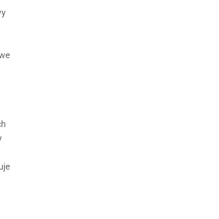
wy
owe
ch
y
uje