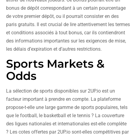
bonus de dépôt correspondant à un certain pourcentage
de votre premier dépôt, ou il pourrait consister en des
paris gratuits. Il est crucial de lire attentivement les termes
et conditions associés à tout bonus, car ils contiendront
des informations importantes sur les exigences de mise,
les délais d’expiration et d’autres restrictions.
Sports Markets &
Odds
La sélection de sports disponibles sur 2UP.io est un
facteur important à prendre en compte. La plateforme
propose-t-elle une large gamme de sports populaires, tels
que le football, le basketball et le tennis ? La couverture
des ligues nationales et internationales est-elle complète
? Les cotes offertes par 2UP.io sont-elles compétitives par