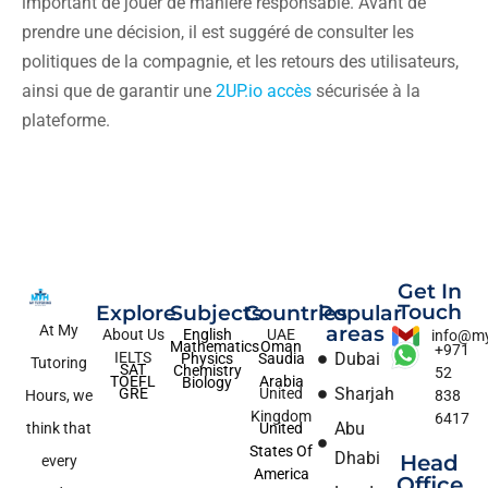
important de jouer de manière responsable. Avant de
prendre une décision, il est suggéré de consulter les
politiques de la compagnie, et les retours des utilisateurs,
ainsi que de garantir une
2UP.io accès
sécurisée à la
plateforme.
Get In
Touch
Explore
Subjects
Countries
Popular
areas
At My
About Us
English
UAE
info@my
Mathematics
Oman
+971
IELTS
Dubai
Physics
Saudia
Tutoring
SAT
Chemistry
52
TOEFL
Arabia
Biology
Sharjah
GRE
United
Hours, we
838
Kingdom
6417‬
Abu
think that
United
States Of
Dhabi
Head
every
America
Office