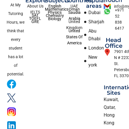
Touch
Explore
Subjects
Countries
Popular
areas
At My
About Us
English
UAE
info@my
Mathematics
Oman
+971
IELTS
Dubai
Physics
Saudia
Tutoring
SAT
Chemistry
52
TOEFL
Arabia
Biology
Sharjah
GRE
United
Hours, we
838
Kingdom
6417‬
Abu
think that
United
States Of
Dhabi
Head
every
America
Office
London
student
7901 4t
has a lot
New
N # 223
St.
york
of
Petersb
potential.
FL 3370
Internati
Sites
Kuwait,
Qatar,
Hong
Kong