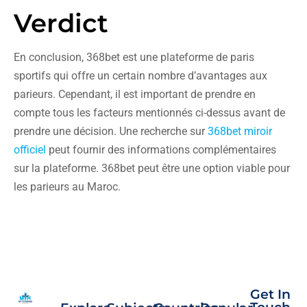
Verdict
En conclusion, 368bet est une plateforme de paris
sportifs qui offre un certain nombre d’avantages aux
parieurs. Cependant, il est important de prendre en
compte tous les facteurs mentionnés ci-dessus avant de
prendre une décision. Une recherche sur
368bet miroir
officiel
peut fournir des informations complémentaires
sur la plateforme. 368bet peut être une option viable pour
les parieurs au Maroc.
Get In