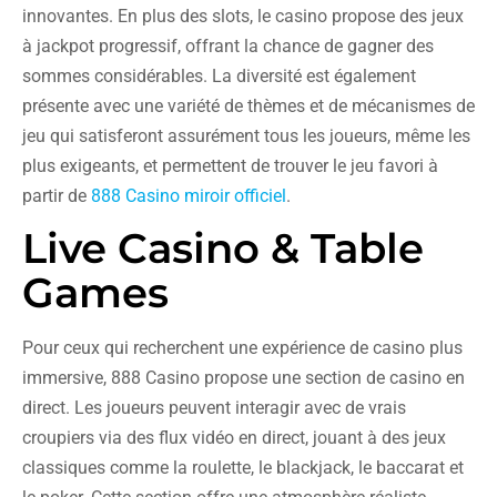
innovantes. En plus des slots, le casino propose des jeux
à jackpot progressif, offrant la chance de gagner des
sommes considérables. La diversité est également
présente avec une variété de thèmes et de mécanismes de
jeu qui satisferont assurément tous les joueurs, même les
plus exigeants, et permettent de trouver le jeu favori à
partir de
888 Casino miroir officiel
.
Live Casino & Table
Games
Pour ceux qui recherchent une expérience de casino plus
immersive, 888 Casino propose une section de casino en
direct. Les joueurs peuvent interagir avec de vrais
croupiers via des flux vidéo en direct, jouant à des jeux
classiques comme la roulette, le blackjack, le baccarat et