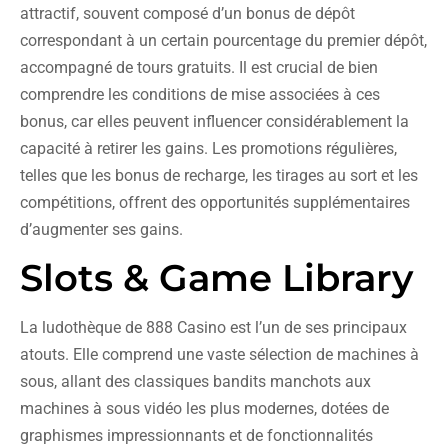
attractif, souvent composé d’un bonus de dépôt
correspondant à un certain pourcentage du premier dépôt,
accompagné de tours gratuits. Il est crucial de bien
comprendre les conditions de mise associées à ces
bonus, car elles peuvent influencer considérablement la
capacité à retirer les gains. Les promotions régulières,
telles que les bonus de recharge, les tirages au sort et les
compétitions, offrent des opportunités supplémentaires
d’augmenter ses gains.
Slots & Game Library
La ludothèque de 888 Casino est l’un de ses principaux
atouts. Elle comprend une vaste sélection de machines à
sous, allant des classiques bandits manchots aux
machines à sous vidéo les plus modernes, dotées de
graphismes impressionnants et de fonctionnalités