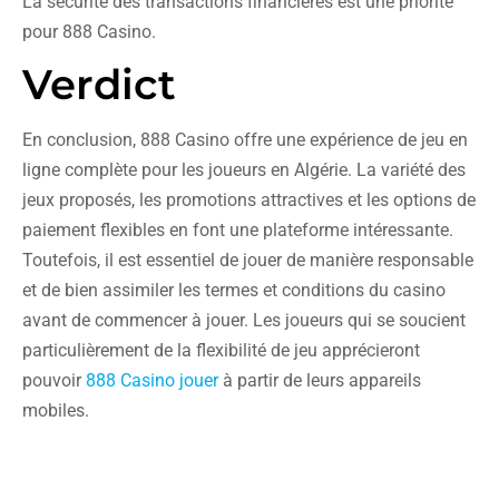
La sécurité des transactions financières est une priorité
pour 888 Casino.
Verdict
En conclusion, 888 Casino offre une expérience de jeu en
ligne complète pour les joueurs en Algérie. La variété des
jeux proposés, les promotions attractives et les options de
paiement flexibles en font une plateforme intéressante.
Toutefois, il est essentiel de jouer de manière responsable
et de bien assimiler les termes et conditions du casino
avant de commencer à jouer. Les joueurs qui se soucient
particulièrement de la flexibilité de jeu apprécieront
pouvoir
888 Casino jouer
à partir de leurs appareils
mobiles.