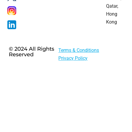
Qatar,
Hong
Kong
© 2024 All Rights
Terms & Conditions
Reserved
Privacy Policy