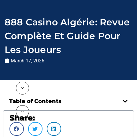
X
888 Casino Algérie: Revue
Complète Et Guide Pour
Les Joueurs
March 17, 2026
Table of Contents
Share: