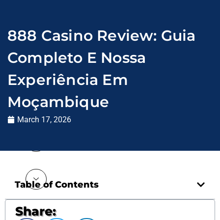
X
888 Casino Review: Guia
Completo E Nossa
Experiência Em
Moçambique
March 17, 2026
Table of Contents
Share: