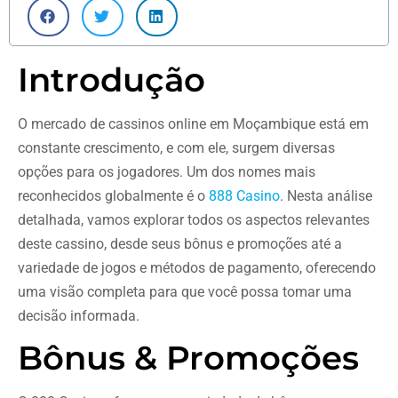
Introdução
O mercado de cassinos online em Moçambique está em
constante crescimento, e com ele, surgem diversas
opções para os jogadores. Um dos nomes mais
reconhecidos globalmente é o
888 Casino
. Nesta análise
detalhada, vamos explorar todos os aspectos relevantes
deste cassino, desde seus bônus e promoções até a
variedade de jogos e métodos de pagamento, oferecendo
uma visão completa para que você possa tomar uma
decisão informada.
Bônus & Promoções