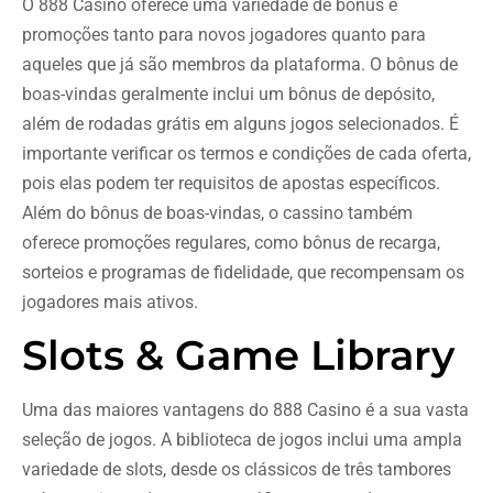
O 888 Casino oferece uma variedade de bônus e
promoções tanto para novos jogadores quanto para
aqueles que já são membros da plataforma. O bônus de
boas-vindas geralmente inclui um bônus de depósito,
além de rodadas grátis em alguns jogos selecionados. É
importante verificar os termos e condições de cada oferta,
pois elas podem ter requisitos de apostas específicos.
Além do bônus de boas-vindas, o cassino também
oferece promoções regulares, como bônus de recarga,
sorteios e programas de fidelidade, que recompensam os
jogadores mais ativos.
Slots & Game Library
Uma das maiores vantagens do 888 Casino é a sua vasta
seleção de jogos. A biblioteca de jogos inclui uma ampla
variedade de slots, desde os clássicos de três tambores