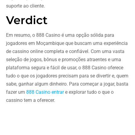
suporte ao cliente.
Verdict
Em resumo, o 888 Casino é uma opção sólida para
jogadores em Moçambique que buscam uma experiência
de cassino online completa e confiável. Com uma vasta
seleção de jogos, bônus e promoções atraentes e uma
plataforma segura e fácil de usar, o 888 Casino oferece
tudo o que os jogadores precisam para se divertir e, quem
sabe, ganhar algum dinheiro. Para começar a jogar, basta
fazer um
888 Casino entrar
e explorar tudo o que o
cassino tem a oferecer.