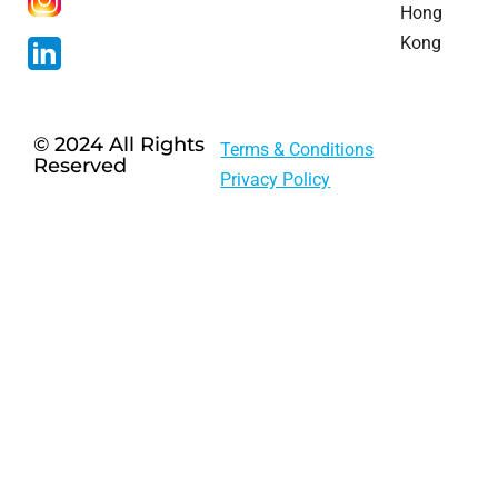
Hong
Kong
© 2024 All Rights
Terms & Conditions
Reserved
Privacy Policy