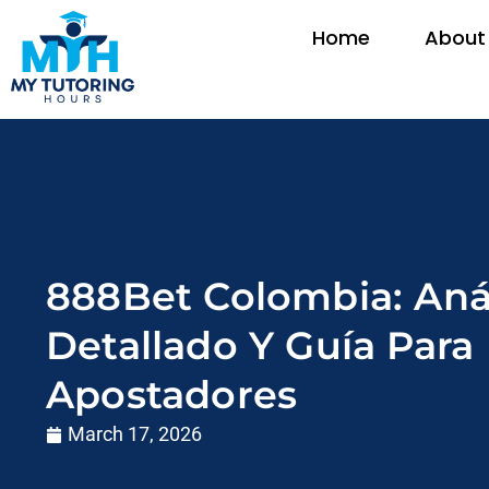
Home
About
888Bet Colombia: Anál
Detallado Y Guía Para
Apostadores
March 17, 2026