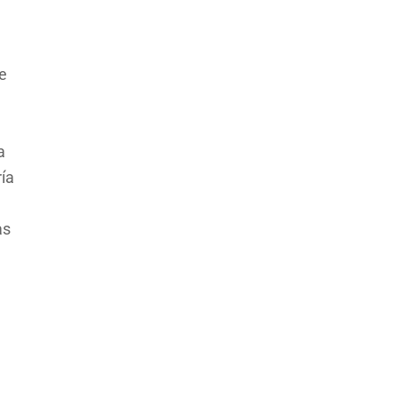
de
a
ía
as