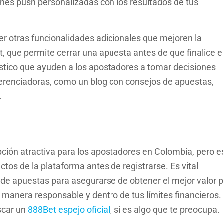
ones push personalizadas con los resultados de tus
r otras funcionalidades adicionales que mejoren la
, que permite cerrar una apuesta antes de que finalice e
ístico que ayuden a los apostadores a tomar decisiones
ferenciadoras, como un blog con consejos de apuestas,
.
pción atractiva para los apostadores en Colombia, pero e
os de la plataforma antes de registrarse. Es vital
 de apuestas para asegurarse de obtener el mejor valor p
 manera responsable y dentro de tus límites financieros.
scar un
888Bet espejo oficial
, si es algo que te preocupa.