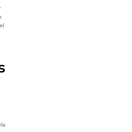
r
n
el
i
s
e
ría