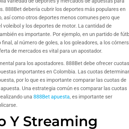
lia variedad de deportes y mercados de apuestas para
s. 888Bet debería cubrir los deportes más populares en
ismo, así como otros deportes menos comunes pero que
l voleibol y los deportes de motor. La cantidad de
mbién es importante. Por ejemplo, en un partido de fútb
inal, al número de goles, a los goleadores, a los córners
ferta de mercados es vital para un apostador.
amental para los apostadores. 888Bet debe ofrecer cuota
apuestas importantes en Colombia. Las cuotas determina
puesta, por lo que es importante comparar las cuotas de
a apuesta. Una estrategia común es comparar las cuotas
realizando una
888Bet apuesta
, es importante ser
licarse.
o Y Streaming