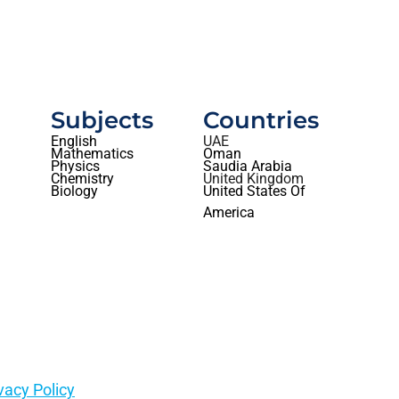
Subjects
Countries
English
UAE
Mathematics
Oman
Physics
Saudia Arabia
Chemistry
United Kingdom
Biology
United States Of
America
vacy Policy