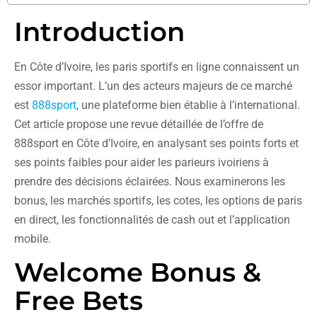
Introduction
En Côte d’Ivoire, les paris sportifs en ligne connaissent un
essor important. L’un des acteurs majeurs de ce marché
est
888sport
, une plateforme bien établie à l’international.
Cet article propose une revue détaillée de l’offre de
888sport en Côte d’Ivoire, en analysant ses points forts et
ses points faibles pour aider les parieurs ivoiriens à
prendre des décisions éclairées. Nous examinerons les
bonus, les marchés sportifs, les cotes, les options de paris
en direct, les fonctionnalités de cash out et l’application
mobile.
Welcome Bonus &
Free Bets