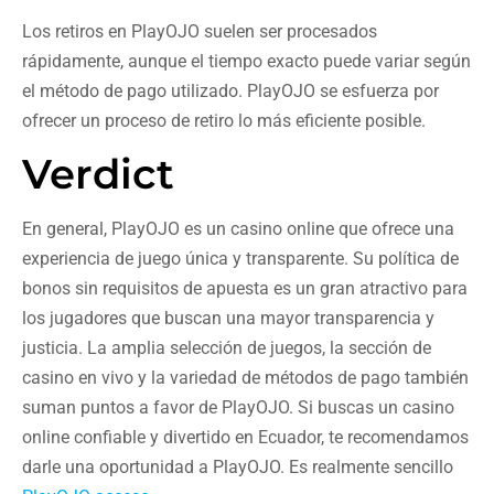
Los retiros en PlayOJO suelen ser procesados
rápidamente, aunque el tiempo exacto puede variar según
el método de pago utilizado. PlayOJO se esfuerza por
ofrecer un proceso de retiro lo más eficiente posible.
Verdict
En general, PlayOJO es un casino online que ofrece una
experiencia de juego única y transparente. Su política de
bonos sin requisitos de apuesta es un gran atractivo para
los jugadores que buscan una mayor transparencia y
justicia. La amplia selección de juegos, la sección de
casino en vivo y la variedad de métodos de pago también
suman puntos a favor de PlayOJO. Si buscas un casino
online confiable y divertido en Ecuador, te recomendamos
darle una oportunidad a PlayOJO. Es realmente sencillo