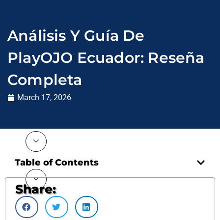
X
Análisis Y Guía De
PlayOJO Ecuador: Reseña
Completa
March 17, 2026
Table of Contents
Share: