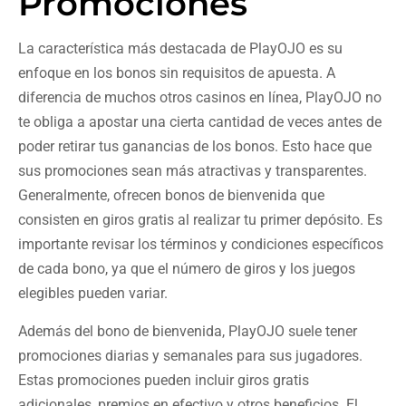
Promociones
La característica más destacada de PlayOJO es su
enfoque en los bonos sin requisitos de apuesta. A
diferencia de muchos otros casinos en línea, PlayOJO no
te obliga a apostar una cierta cantidad de veces antes de
poder retirar tus ganancias de los bonos. Esto hace que
sus promociones sean más atractivas y transparentes.
Generalmente, ofrecen bonos de bienvenida que
consisten en giros gratis al realizar tu primer depósito. Es
importante revisar los términos y condiciones específicos
de cada bono, ya que el número de giros y los juegos
elegibles pueden variar.
Además del bono de bienvenida, PlayOJO suele tener
promociones diarias y semanales para sus jugadores.
Estas promociones pueden incluir giros gratis
adicionales, premios en efectivo y otros beneficios. El