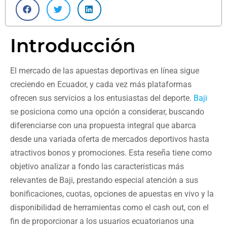
Introducción
El mercado de las apuestas deportivas en línea sigue
creciendo en Ecuador, y cada vez más plataformas
ofrecen sus servicios a los entusiastas del deporte.
Baji
se posiciona como una opción a considerar, buscando
diferenciarse con una propuesta integral que abarca
desde una variada oferta de mercados deportivos hasta
atractivos bonos y promociones. Esta reseña tiene como
objetivo analizar a fondo las características más
relevantes de Baji, prestando especial atención a sus
bonificaciones, cuotas, opciones de apuestas en vivo y la
disponibilidad de herramientas como el cash out, con el
fin de proporcionar a los usuarios ecuatorianos una