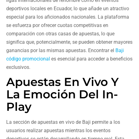
ligas internacionales de renombre como en eventos
deportivos locales en Ecuador, lo que añade un atractivo
especial para los aficionados nacionales. La plataforma
se esfuerza por ofrecer cuotas competitivas en
comparación con otras casas de apuestas, lo que
significa que, potencialmente, se pueden obtener mayores
ganancias por las mismas apuestas. Encontrar el
Baji
código promocional
es esencial para acceder a beneficios
exclusivos.
Apuestas En Vivo Y
La Emoción Del In-
Play
La sección de apuestas en vivo de Baji permite a los
usuarios realizar apuestas mientras los eventos
deportivos se están desarrollando en tiempo real. Esta