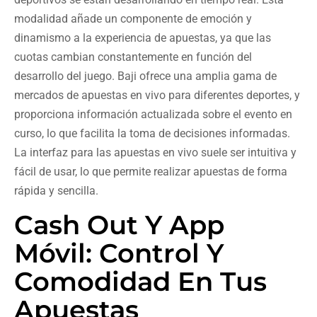
modalidad añade un componente de emoción y
dinamismo a la experiencia de apuestas, ya que las
cuotas cambian constantemente en función del
desarrollo del juego. Baji ofrece una amplia gama de
mercados de apuestas en vivo para diferentes deportes, y
proporciona información actualizada sobre el evento en
curso, lo que facilita la toma de decisiones informadas.
La interfaz para las apuestas en vivo suele ser intuitiva y
fácil de usar, lo que permite realizar apuestas de forma
rápida y sencilla.
Cash Out Y App
Móvil: Control Y
Comodidad En Tus
Apuestas