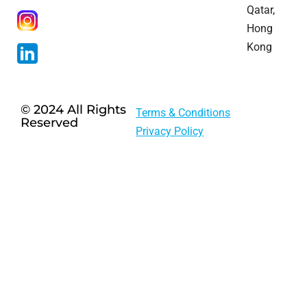
Qatar,
Hong
Kong
© 2024 All Rights
Terms & Conditions
Reserved
Privacy Policy