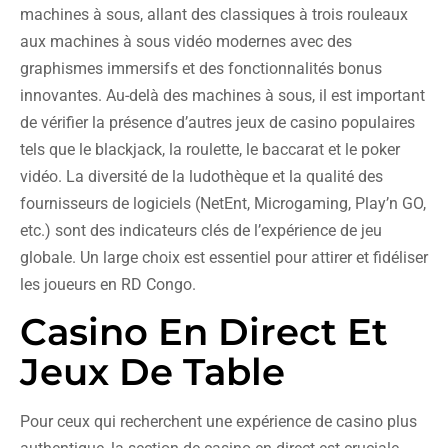
machines à sous, allant des classiques à trois rouleaux
aux machines à sous vidéo modernes avec des
graphismes immersifs et des fonctionnalités bonus
innovantes. Au-delà des machines à sous, il est important
de vérifier la présence d’autres jeux de casino populaires
tels que le blackjack, la roulette, le baccarat et le poker
vidéo. La diversité de la ludothèque et la qualité des
fournisseurs de logiciels (NetEnt, Microgaming, Play’n GO,
etc.) sont des indicateurs clés de l’expérience de jeu
globale. Un large choix est essentiel pour attirer et fidéliser
les joueurs en RD Congo.
Casino En Direct Et
Jeux De Table
Pour ceux qui recherchent une expérience de casino plus