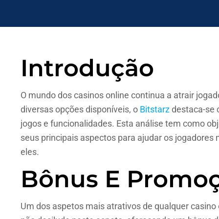
Introdução
O mundo dos casinos online continua a atrair joga
diversas opções disponíveis, o
Bitstarz
destaca-se 
jogos e funcionalidades. Esta análise tem como ob
seus principais aspectos para ajudar os jogadores 
eles.
Bônus E Promo
Um dos aspetos mais atrativos de qualquer casino 