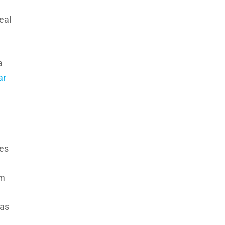
eal
a
ar
res
am
xas