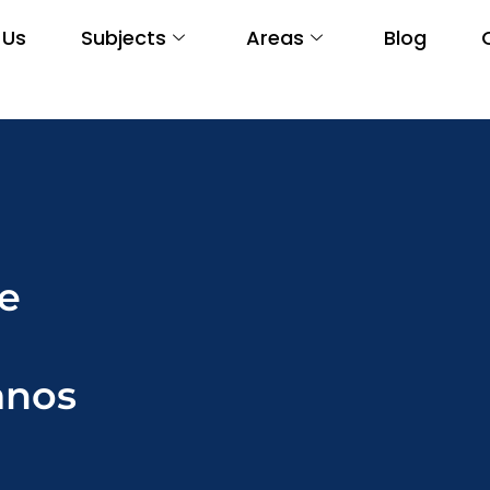
 Us
Subjects
Areas
Blog
se
anos