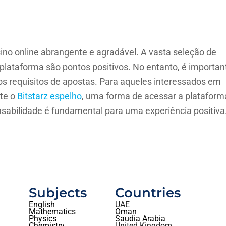
sino online abrangente e agradável. A vasta seleção de
 plataforma são pontos positivos. No entanto, é importan
os requisitos de apostas. Para aqueles interessados em
ste o
Bitstarz espelho
, uma forma de acessar a plataform
sabilidade é fundamental para uma experiência positiva
Subjects
Countries
English
UAE
Mathematics
Oman
Physics
Saudia Arabia
Chemistry
United Kingdom