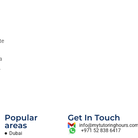
te
a
.
Popular
Get In Touch
areas
info@mytutoringhours.co
+971 52 838 6417‬
Dubai