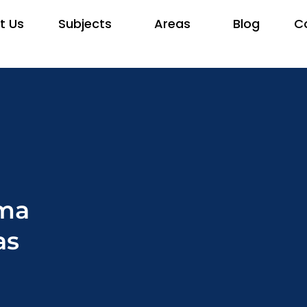
t Us
Subjects
Areas
Blog
C
rma
as