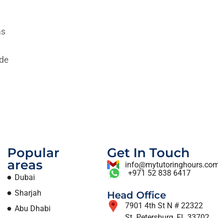
as
 de
Popular
Get In Touch
areas
info@mytutoringhours.co
+971 52 838 6417‬
Dubai
Sharjah
Head Office
7901 4th St N # 22322
Abu Dhabi
St. Petersburg, FL 33702