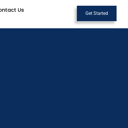
ontact Us
Get Started