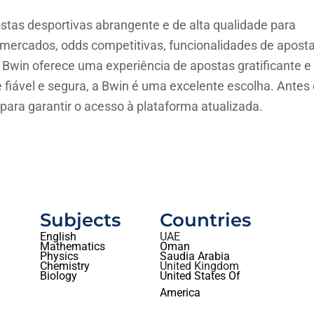
tas desportivas abrangente e de alta qualidade para
mercados, odds competitivas, funcionalidades de apost
a Bwin oferece uma experiência de apostas gratificante e
 fiável e segura, a Bwin é uma excelente escolha. Antes
para garantir o acesso à plataforma atualizada.
Subjects
Countries
English
UAE
Mathematics
Oman
Physics
Saudia Arabia
Chemistry
United Kingdom
Biology
United States Of
America