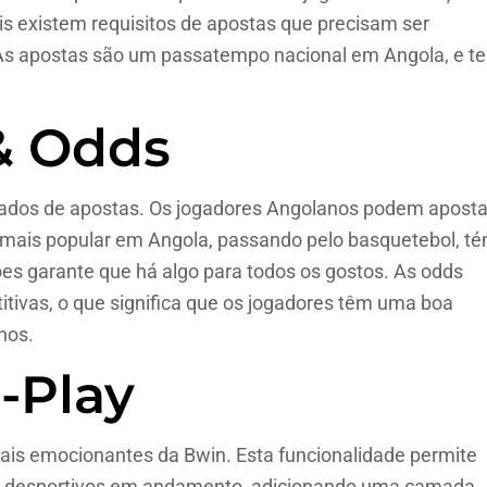
ois existem requisitos de apostas que precisam ser
As apostas são um passatempo nacional em Angola, e te
& Odds
cados de apostas. Os jogadores Angolanos podem aposta
mais popular em Angola, passando pelo basquetebol, tén
s garante que há algo para todos os gostos. As odds
tivas, o que significa que os jogadores têm uma boa
hos.
n-Play
mais emocionantes da Bwin. Esta funcionalidade permite