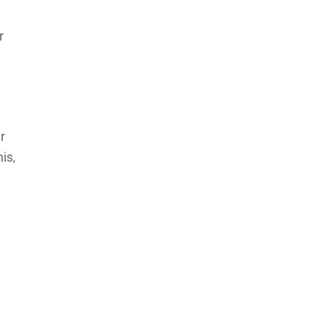
r
r
is,