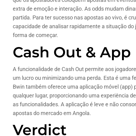
que os apostadores coloquem apostas em evento
extra de emoção e interação. As odds mudam dinam
partida. Para ter sucesso nas apostas ao vivo, é cr
capacidade de analisar rapidamente a situação do 
forma de começar.
Cash Out & App
A funcionalidade de Cash Out permite aos jogadore
um lucro ou minimizando uma perda. Esta é uma fer
Bwin também oferece uma aplicação móvel (app) par
qualquer lugar, proporcionando uma experiência de 
as funcionalidades. A aplicação é leve e não con
apostas do mercado em Angola.
Verdict