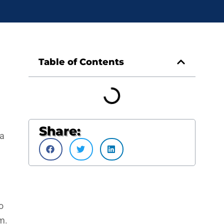
Table of Contents
Share:
 a
o
m.