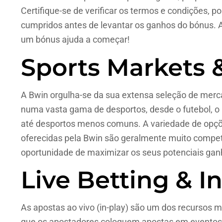
Certifique-se de verificar os termos e condições, p
cumpridos antes de levantar os ganhos do bónus. 
um bónus ajuda a começar!
Sports Markets 
A Bwin orgulha-se da sua extensa seleção de mer
numa vasta gama de desportos, desde o futebol, o 
até desportos menos comuns. A variedade de opçõe
oferecidas pela Bwin são geralmente muito competi
oportunidade de maximizar os seus potenciais gan
Live Betting & I
As apostas ao vivo (in-play) são um dos recursos 