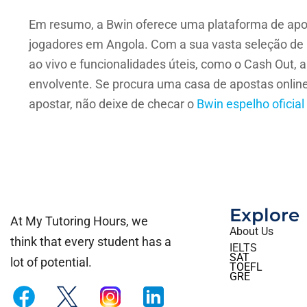
Em resumo, a Bwin oferece uma plataforma de apos
jogadores em Angola. Com a sua vasta seleção de 
ao vivo e funcionalidades úteis, como o Cash Out, 
envolvente. Se procura uma casa de apostas online
apostar, não deixe de checar o
Bwin espelho oficial
Explore
At My Tutoring Hours, we
About Us
think that every student has a
IELTS
SAT
lot of potential.
TOEFL
GRE