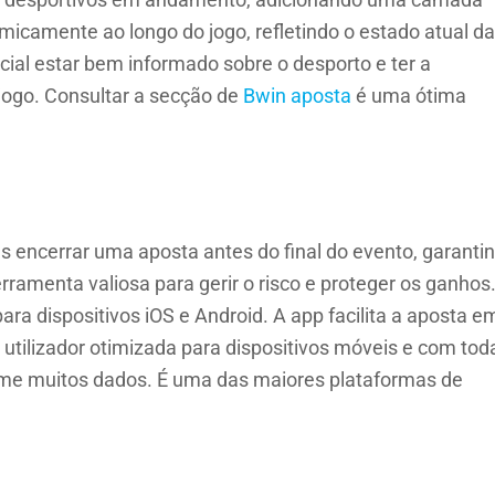
s desportivos em andamento, adicionando uma camada
icamente ao longo do jogo, refletindo o estado atual da
ucial estar bem informado sobre o desporto e ter a
jogo. Consultar a secção de
Bwin aposta
é uma ótima
s encerrar uma aposta antes do final do evento, garanti
ramenta valiosa para gerir o risco e proteger os ganhos
a dispositivos iOS e Android. A app facilita a aposta e
utilizador otimizada para dispositivos móveis e com tod
some muitos dados. É uma das maiores plataformas de