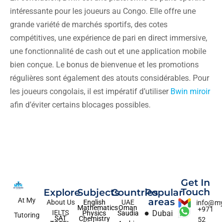
intéressante pour les joueurs au Congo. Elle offre une
grande variété de marchés sportifs, des cotes
compétitives, une expérience de pari en direct immersive,
une fonctionnalité de cash out et une application mobile
bien conçue. Le bonus de bienvenue et les promotions
régulières sont également des atouts considérables. Pour
les joueurs congolais, il est impératif d’utiliser
Bwin miroir
afin d’éviter certains blocages possibles.
Get In
Touch
Explore
Subjects
Countries
Popular
areas
At My
About Us
English
UAE
info@my
Mathematics
Oman
+971
IELTS
Dubai
Physics
Saudia
Tutoring
SAT
Chemistry
52