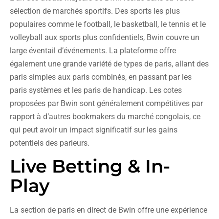
sélection de marchés sportifs. Des sports les plus
populaires comme le football, le basketball, le tennis et le
volleyball aux sports plus confidentiels, Bwin couvre un
large éventail d’événements. La plateforme offre
également une grande variété de types de paris, allant des
paris simples aux paris combinés, en passant par les
paris systèmes et les paris de handicap. Les cotes
proposées par Bwin sont généralement compétitives par
rapport à d’autres bookmakers du marché congolais, ce
qui peut avoir un impact significatif sur les gains
potentiels des parieurs.
Live Betting & In-
Play
La section de paris en direct de Bwin offre une expérience