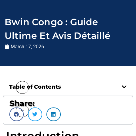
X
Bwin Congo : Guide
Ultime Et Avis Détaillé
March 17, 2026
Table of Contents
Share:
Introduction