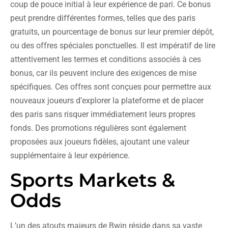
coup de pouce initial à leur expérience de pari. Ce bonus
peut prendre différentes formes, telles que des paris
gratuits, un pourcentage de bonus sur leur premier dépôt,
ou des offres spéciales ponctuelles. Il est impératif de lire
attentivement les termes et conditions associés à ces
bonus, car ils peuvent inclure des exigences de mise
spécifiques. Ces offres sont conçues pour permettre aux
nouveaux joueurs d’explorer la plateforme et de placer
des paris sans risquer immédiatement leurs propres
fonds. Des promotions régulières sont également
proposées aux joueurs fidèles, ajoutant une valeur
supplémentaire à leur expérience.
Sports Markets &
Odds
L’un des atouts majeurs de Bwin réside dans sa vaste