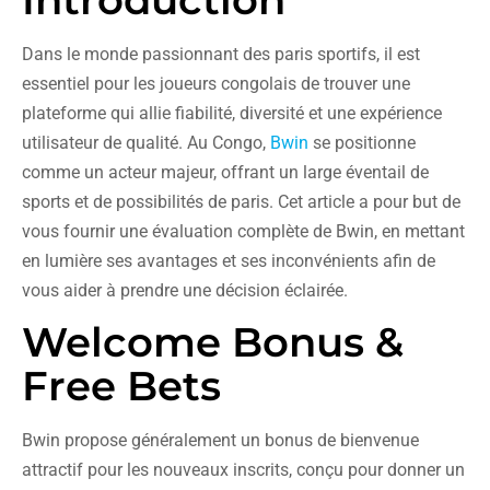
Dans le monde passionnant des paris sportifs, il est
essentiel pour les joueurs congolais de trouver une
plateforme qui allie fiabilité, diversité et une expérience
utilisateur de qualité. Au Congo,
Bwin
se positionne
comme un acteur majeur, offrant un large éventail de
sports et de possibilités de paris. Cet article a pour but de
vous fournir une évaluation complète de Bwin, en mettant
en lumière ses avantages et ses inconvénients afin de
vous aider à prendre une décision éclairée.
Welcome Bonus &
Free Bets
Bwin propose généralement un bonus de bienvenue
attractif pour les nouveaux inscrits, conçu pour donner un