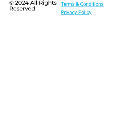
© 2024 All Rights
Terms & Conditions
Reserved
Privacy Policy