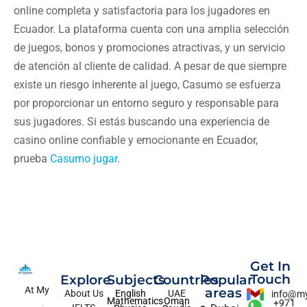
online completa y satisfactoria para los jugadores en
Ecuador. La plataforma cuenta con una amplia selección
de juegos, bonos y promociones atractivas, y un servicio
de atención al cliente de calidad. A pesar de que siempre
existe un riesgo inherente al juego, Casumo se esfuerza
por proporcionar un entorno seguro y responsable para
sus jugadores. Si estás buscando una experiencia de
casino online confiable y emocionante en Ecuador,
prueba
Casumo jugar
.
Get In
Touch
Explore
Subjects
Countries
Popular
areas
At My
About Us
English
UAE
info@my
Mathematics
Oman
+971