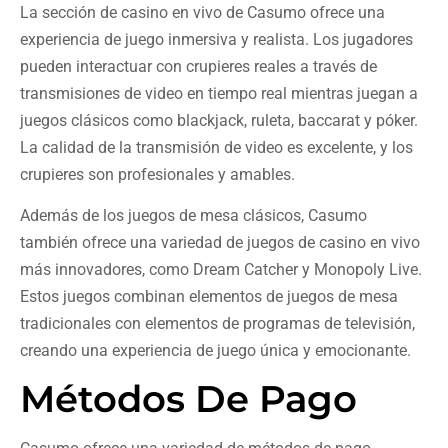
La sección de casino en vivo de Casumo ofrece una
experiencia de juego inmersiva y realista. Los jugadores
pueden interactuar con crupieres reales a través de
transmisiones de video en tiempo real mientras juegan a
juegos clásicos como blackjack, ruleta, baccarat y póker.
La calidad de la transmisión de video es excelente, y los
crupieres son profesionales y amables.
Además de los juegos de mesa clásicos, Casumo
también ofrece una variedad de juegos de casino en vivo
más innovadores, como Dream Catcher y Monopoly Live.
Estos juegos combinan elementos de juegos de mesa
tradicionales con elementos de programas de televisión,
creando una experiencia de juego única y emocionante.
Métodos De Pago