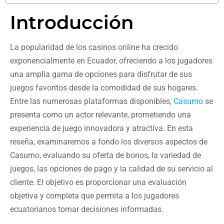
Introducción
La popularidad de los casinos online ha crecido
exponencialmente en Ecuador, ofreciendo a los jugadores
una amplia gama de opciones para disfrutar de sus
juegos favoritos desde la comodidad de sus hogares.
Entre las numerosas plataformas disponibles,
Casumo
se
presenta como un actor relevante, prometiendo una
experiencia de juego innovadora y atractiva. En esta
reseña, examinaremos a fondo los diversos aspectos de
Casumo, evaluando su oferta de bonos, la variedad de
juegos, las opciones de pago y la calidad de su servicio al
cliente. El objetivo es proporcionar una evaluación
objetiva y completa que permita a los jugadores
ecuatorianos tomar decisiones informadas.