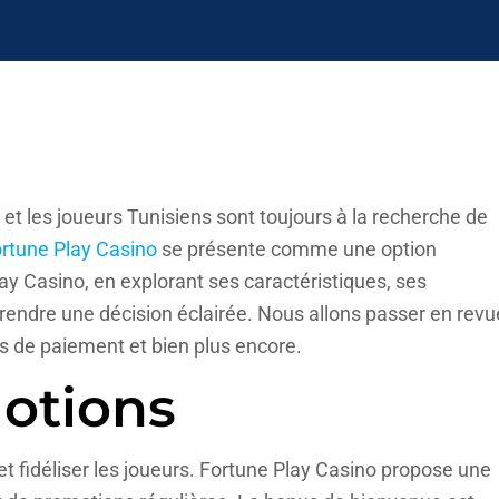
et les joueurs Tunisiens sont toujours à la recherche de
rtune Play Casino
se présente comme une option
lay Casino, en explorant ses caractéristiques, ses
rendre une décision éclairée. Nous allons passer en revu
ns de paiement et bien plus encore.
otions
et fidéliser les joueurs. Fortune Play Casino propose une