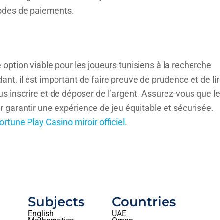
hodes de paiements.
option viable pour les joueurs tunisiens à la recherche
ant, il est important de faire preuve de prudence et de li
s inscrire et de déposer de l’argent. Assurez-vous que le
 garantir une expérience de jeu équitable et sécurisée.
ortune Play Casino miroir officiel
.
Subjects
Countries
English
UAE