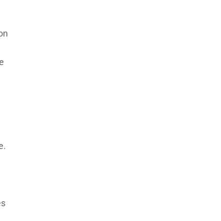
on
ue
.
e.
a
es