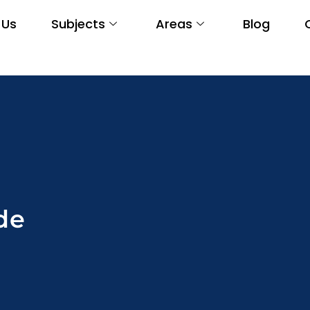
 Us
Subjects
Areas
Blog
de