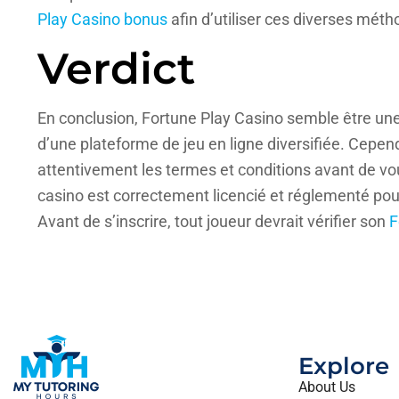
Play Casino bonus
afin d’utiliser ces diverses mét
Verdict
En conclusion, Fortune Play Casino semble être une 
d’une plateforme de jeu en ligne diversifiée. Cepend
attentivement les termes et conditions avant de vou
casino est correctement licencié et réglementé pour
Avant de s’inscrire, tout joueur devrait vérifier son
F
Explore
About Us