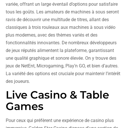
variée, offrant un large éventail d’options pour satisfaire
tous les goûts. Les amateurs de machines à sous seront
ravis de découvrir une multitude de titres, allant des
classiques à trois rouleaux aux machines à sous vidéo
plus modernes, avec des thèmes variés et des
fonctionnalités innovantes. De nombreux développeurs
de jeux réputés alimentent la plateforme, garantissant
une qualité graphique et sonore élevée. On y trouve des
jeux de NetEnt, Microgaming, Play’n GO, et bien d’autres.
La variété des options est cruciale pour maintenir l’intérêt
des joueurs.
Live Casino & Table
Games
Pour ceux qui préfèrent une expérience de casino plus