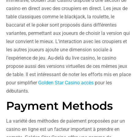
immersive, Golden Star Casino dispose d’une section de
casino en direct avec des croupiers en direct. Les jeux de
table classiques comme le blackjack, la roulette, le
baccarat et le poker sont proposés dans différentes
variantes, permettant aux joueurs de choisir la version qui
leur convient le mieux. L’interaction avec les croupiers et
les autres joueurs ajoute une dimension sociale à
l’expérience de jeu. Au-delà du live casino, le casino
propose aussi des versions virtuelles de ces mêmes jeux
de table. Il est intéressant de noter les efforts mis en place
pour simplifier
Golden Star Casino accès
pour les
débutants.
Payment Methods
La variété des méthodes de paiement proposées par un
casino en ligne est un facteur important à prendre en