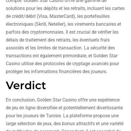
compte. Golden Star Casino offre une gamme de
solutions pour les dépôts et les retraits, incluant les cartes
de crédit/débit (Visa, MasterCard), les portefeuilles
électroniques (Skrill, Neteller), les virements bancaires et
parfois des cryptomonnaies. Il est crucial de vérifier les
délais de traitement des retraits, les éventuels frais
associés et les limites de transaction. La sécurité des
transactions est également primordiale, et Golden Star
Casino utilise des protocoles de cryptage avancés pour
protéger les informations financières des joueurs.
Verdict
En conclusion, Golden Star Casino offre une expérience
de jeu en ligne diversifiée et potentiellement divertissante
pour les joueurs de Tunisie. La plateforme propose une
large sélection de jeux, des bonus attractifs et une variété