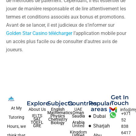
de méthodes de paiement. Cependant, il est essentiel de
jouer de manière responsable et de lire attentivement les
termes et conditions associés aux bonus et promotions.
Avant de se lancer, il est judicieux de s’informer sur
Golden Star Casino télécharger
l’application mobile pour
un accès plus facile ou de consulter d’autres avis de
joueurs.
Get In
Touch
Explore
Subjects
Countries
Popular
areas
At My
About Us
English
UAE
info@my
Mathematics
Oman
+971
IELTS
Dubai
Physics
Saudia
Tutoring
SAT
Chemistry
52
TOEFL
Arabia
Biology
Sharjah
GRE
United
Hours, we
838
Kingdom
6417‬
Abu
think that
United