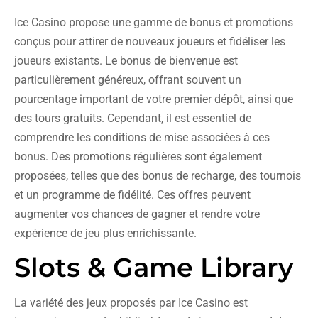
Ice Casino propose une gamme de bonus et promotions
conçus pour attirer de nouveaux joueurs et fidéliser les
joueurs existants. Le bonus de bienvenue est
particulièrement généreux, offrant souvent un
pourcentage important de votre premier dépôt, ainsi que
des tours gratuits. Cependant, il est essentiel de
comprendre les conditions de mise associées à ces
bonus. Des promotions régulières sont également
proposées, telles que des bonus de recharge, des tournois
et un programme de fidélité. Ces offres peuvent
augmenter vos chances de gagner et rendre votre
expérience de jeu plus enrichissante.
Slots & Game Library
La variété des jeux proposés par Ice Casino est