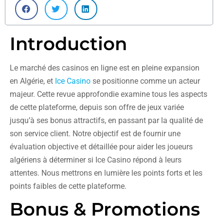
Introduction
Le marché des casinos en ligne est en pleine expansion
en Algérie, et
Ice Casino
se positionne comme un acteur
majeur. Cette revue approfondie examine tous les aspects
de cette plateforme, depuis son offre de jeux variée
jusqu’à ses bonus attractifs, en passant par la qualité de
son service client. Notre objectif est de fournir une
évaluation objective et détaillée pour aider les joueurs
algériens à déterminer si Ice Casino répond à leurs
attentes. Nous mettrons en lumière les points forts et les
points faibles de cette plateforme.
Bonus & Promotions