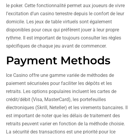
le poker. Cette fonctionnalité permet aux joueurs de vivre
l’excitation d’un casino terrestre depuis le confort de leur
domicile. Les jeux de table virtuels sont également
disponibles pour ceux qui préfèrent jouer à leur propre
rythme. Il est important de toujours consulter les règles
spécifiques de chaque jeu avant de commencer.
Payment Methods
Ice Casino offre une gamme variée de méthodes de
paiement sécurisées pour faciliter les dépôts et les
retraits. Les options populaires incluent les cartes de
crédit/débit (Visa, MasterCard), les portefeuilles
électroniques (Skrill, Neteller) et les virements bancaires. Il
est important de noter que les délais de traitement des
retraits peuvent varier en fonction de la méthode choisie.
La sécurité des transactions est une priorité pour Ice