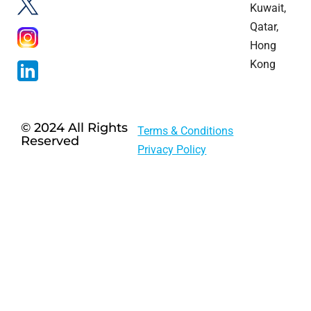
Kuwait,
Qatar,
Hong
Kong
© 2024 All Rights
Terms & Conditions
Reserved
Privacy Policy