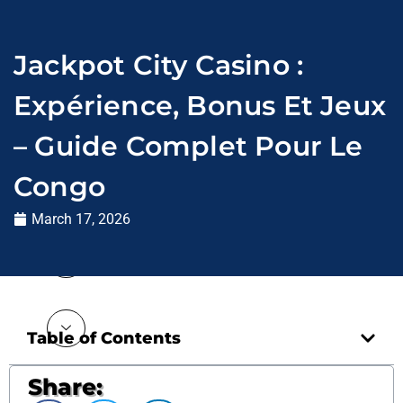
X
Jackpot City Casino :
Expérience, Bonus Et Jeux
– Guide Complet Pour Le
Congo
March 17, 2026
Table of Contents
Share: