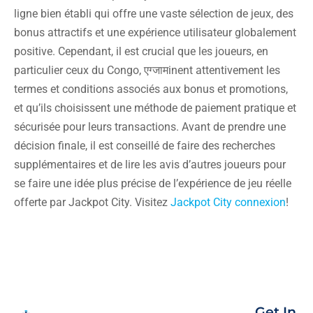
ligne bien établi qui offre une vaste sélection de jeux, des
bonus attractifs et une expérience utilisateur globalement
positive. Cependant, il est crucial que les joueurs, en
particulier ceux du Congo, एग्जामinent attentivement les
termes et conditions associés aux bonus et promotions,
et qu’ils choisissent une méthode de paiement pratique et
sécurisée pour leurs transactions. Avant de prendre une
décision finale, il est conseillé de faire des recherches
supplémentaires et de lire les avis d’autres joueurs pour
se faire une idée plus précise de l’expérience de jeu réelle
offerte par Jackpot City. Visitez
Jackpot City connexion
!
Get In