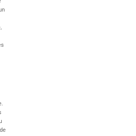
e
 un
,
es
e.
s
u
 de