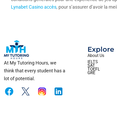
Lynabet Casino accès
, pour s’assurer d’avoir la mei
Explore
About Us
IELTS
At My Tutoring Hours, we
SAT
TOEFL
think that every student has a
GRE
lot of potential.