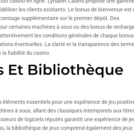
 tout casino en ligne. Lynabet Casino propose une gamm
fidéliser les clients existants. Le bonus de bienvenue est
urcentage supplémentaire sur le premier dépôt. Des
ts sur certaines machines à sous ou des bonus de recharge
re attentivement les conditions générales de chaque bonus
tions éventuelles. La clarté et la transparence des term
la fiabilité du casino.
 Et Bibliothèque
es éléments essentiels pour une expérience de jeu positiv
ines à sous, allant des classiques intemporels aux titre
isseurs de logiciels réputés garantit une expérience de je
us, la bibliothèque de jeux comprend également des jeux