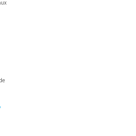
aux
 de
o