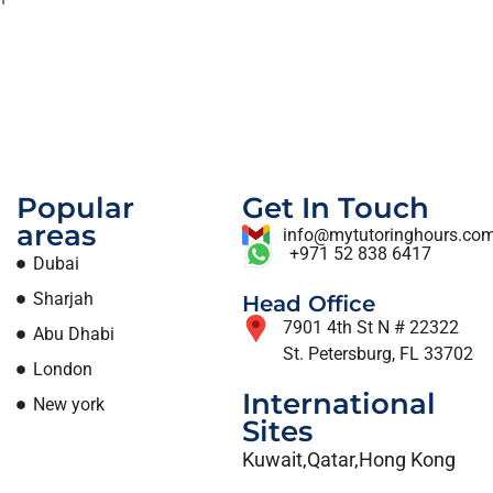
Popular
Get In Touch
areas
info@mytutoringhours.co
+971 52 838 6417‬
Dubai
Sharjah
Head Office
7901 4th St N # 22322
Abu Dhabi
St. Petersburg, FL 33702
London
International
New york
Sites
Kuwait,
Qatar,
Hong Kong