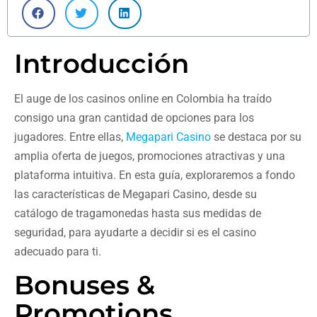
Introducción
El auge de los casinos online en Colombia ha traído
consigo una gran cantidad de opciones para los
jugadores. Entre ellas,
Megapari Casino
se destaca por su
amplia oferta de juegos, promociones atractivas y una
plataforma intuitiva. En esta guía, exploraremos a fondo
las características de Megapari Casino, desde su
catálogo de tragamonedas hasta sus medidas de
seguridad, para ayudarte a decidir si es el casino
adecuado para ti.
Bonuses &
Promotions