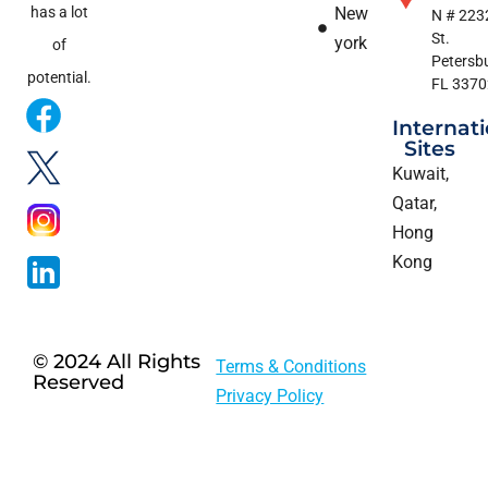
has a lot
New
N # 223
St.
york
of
Petersb
potential.
FL 3370
Internati
Sites
Kuwait,
Qatar,
Hong
Kong
© 2024 All Rights
Terms & Conditions
Reserved
Privacy Policy