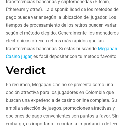
transferencias bancarias y criptomonedas (Bitcoin,
Ethereum y otras). La disponibilidad de los métodos de
pago puede variar según la ubicación del jugador. Los
tiempos de procesamiento de los retiros pueden variar
según el método elegido. Generalmente, los monederos
electrónicos ofrecen retiros más rápidos que las
transferencias bancarias. Si estas buscando
Megapari
Casino jugar
, es facil depositar con tu metodo favorito.
Verdict
En resumen, Megapari Casino se presenta como una
opción atractiva para los jugadores en Colombia que
buscan una experiencia de casino online completa. Su
amplia selección de juegos, promociones atractivas y
opciones de pago convenientes son puntos a favor. Sin
embargo, es importante recordar la importancia de leer