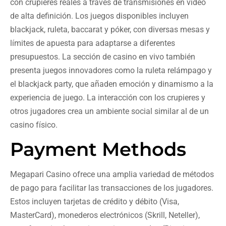
con crupieres reales a través de transmisiones en vídeo
de alta definición. Los juegos disponibles incluyen
blackjack, ruleta, baccarat y póker, con diversas mesas y
límites de apuesta para adaptarse a diferentes
presupuestos. La sección de casino en vivo también
presenta juegos innovadores como la ruleta relámpago y
el blackjack party, que añaden emoción y dinamismo a la
experiencia de juego. La interacción con los crupieres y
otros jugadores crea un ambiente social similar al de un
casino físico.
Payment Methods
Megapari Casino ofrece una amplia variedad de métodos
de pago para facilitar las transacciones de los jugadores.
Estos incluyen tarjetas de crédito y débito (Visa,
MasterCard), monederos electrónicos (Skrill, Neteller),