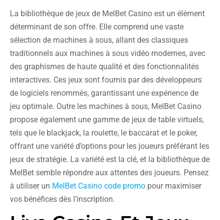
La bibliothèque de jeux de MelBet Casino est un élément
déterminant de son offre. Elle comprend une vaste
sélection de machines à sous, allant des classiques
traditionnels aux machines à sous vidéo modernes, avec
des graphismes de haute qualité et des fonctionnalités
interactives. Ces jeux sont fournis par des développeurs
de logiciels renommés, garantissant une expérience de
jeu optimale. Outre les machines à sous, MelBet Casino
propose également une gamme de jeux de table virtuels,
tels que le blackjack, la roulette, le baccarat et le poker,
offrant une variété d’options pour les joueurs préférant les
jeux de stratégie. La variété est la clé, et la bibliothèque de
MelBet semble répondre aux attentes des joueurs. Pensez
à utiliser un
MelBet Casino code promo
pour maximiser
vos bénéfices dès l’inscription.