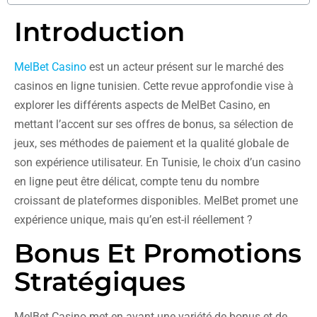
Introduction
MelBet Casino
est un acteur présent sur le marché des
casinos en ligne tunisien. Cette revue approfondie vise à
explorer les différents aspects de MelBet Casino, en
mettant l’accent sur ses offres de bonus, sa sélection de
jeux, ses méthodes de paiement et la qualité globale de
son expérience utilisateur. En Tunisie, le choix d’un casino
en ligne peut être délicat, compte tenu du nombre
croissant de plateformes disponibles. MelBet promet une
expérience unique, mais qu’en est-il réellement ?
Bonus Et Promotions
Stratégiques
MelBet Casino met en avant une variété de bonus et de