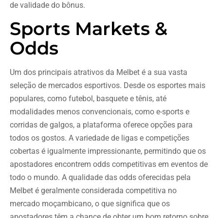
de validade do bônus.
Sports Markets &
Odds
Um dos principais atrativos da Melbet é a sua vasta
seleção de mercados esportivos. Desde os esportes mais
populares, como futebol, basquete e tênis, até
modalidades menos convencionais, como e-sports e
corridas de galgos, a plataforma oferece opções para
todos os gostos. A variedade de ligas e competições
cobertas é igualmente impressionante, permitindo que os
apostadores encontrem odds competitivas em eventos de
todo o mundo. A qualidade das odds oferecidas pela
Melbet é geralmente considerada competitiva no
mercado moçambicano, o que significa que os
apostadores têm a chance de obter um bom retorno sobre