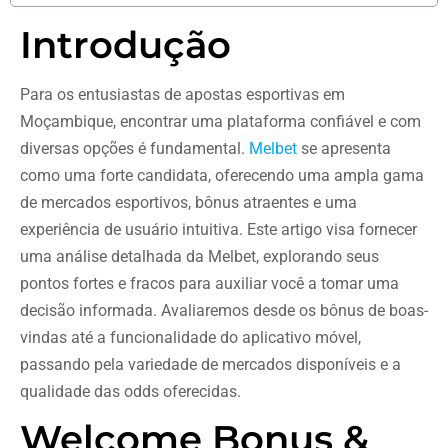
Introdução
Para os entusiastas de apostas esportivas em
Moçambique, encontrar uma plataforma confiável e com
diversas opções é fundamental.
Melbet
se apresenta
como uma forte candidata, oferecendo uma ampla gama
de mercados esportivos, bônus atraentes e uma
experiência de usuário intuitiva. Este artigo visa fornecer
uma análise detalhada da Melbet, explorando seus
pontos fortes e fracos para auxiliar você a tomar uma
decisão informada. Avaliaremos desde os bônus de boas-
vindas até a funcionalidade do aplicativo móvel,
passando pela variedade de mercados disponíveis e a
qualidade das odds oferecidas.
Welcome Bonus &