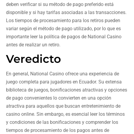
deben verificar si su método de pago preferido está
disponible y si hay tarifas asociadas a las transacciones.
Los tiempos de procesamiento para los retiros pueden
variar según el método de pago utilizado, por lo que es
importante leer la política de pagos de National Casino
antes de realizar un retiro.
Veredicto
En general, National Casino ofrece una experiencia de
juego completa para jugadores en Ecuador. Su extensa
biblioteca de juegos, bonificaciones atractivas y opciones
de pago convenientes lo convierten en una opción
atractiva para aquellos que buscan entretenimiento de
casino online. Sin embargo, es esencial leer los términos
y condiciones de las bonificaciones y comprender los
tiempos de procesamiento de los pagos antes de