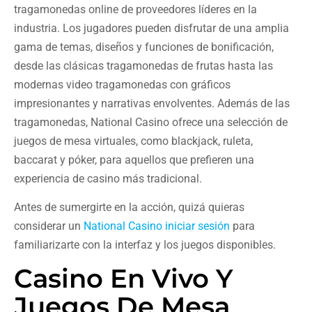
tragamonedas online de proveedores líderes en la
industria. Los jugadores pueden disfrutar de una amplia
gama de temas, diseños y funciones de bonificación,
desde las clásicas tragamonedas de frutas hasta las
modernas video tragamonedas con gráficos
impresionantes y narrativas envolventes. Además de las
tragamonedas, National Casino ofrece una selección de
juegos de mesa virtuales, como blackjack, ruleta,
baccarat y póker, para aquellos que prefieren una
experiencia de casino más tradicional.
Antes de sumergirte en la acción, quizá quieras
considerar un
National Casino iniciar sesión
para
familiarizarte con la interfaz y los juegos disponibles.
Casino En Vivo Y
Juegos De Mesa