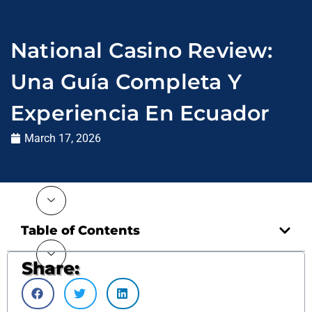
X
National Casino Review:
Una Guía Completa Y
Experiencia En Ecuador
March 17, 2026
Table of Contents
Share: