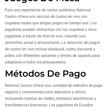
Para una experiencia de casino auténtica, National
Casino ofrece una sección de casino en vivo con
crupieres reales que dirigen juegos en tiempo real. Los
jugadores pueden interactuar con los crupieres y otros
jugadores a través de chat en vivo, creando una
atmósfera social y emocionante. La selección de juegos
de casino en vivo incluye blackjack, ruleta, baccarat y
póker, con diferentes variantes y límites de apuesta para
adaptarse a todos los presupuestos.
Métodos De Pago
National Casino ofrece una variedad de métodos de pago
seguros y convenientes para depósitos y retiros,
incluyendo tarjetas de crédito, billeteras electrónicas y
transferencias bancarias. Los jugadores de Ecuador