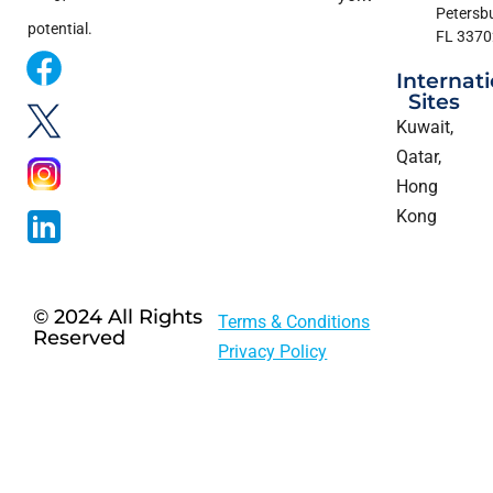
Petersb
potential.
FL 3370
Internati
Sites
Kuwait,
Qatar,
Hong
Kong
© 2024 All Rights
Terms & Conditions
Reserved
Privacy Policy