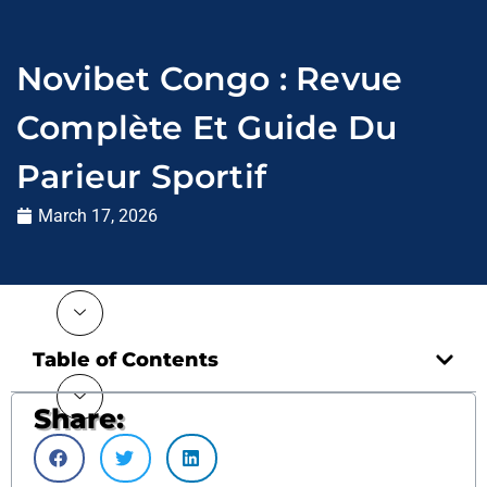
X
Novibet Congo : Revue
Complète Et Guide Du
Parieur Sportif
March 17, 2026
Table of Contents
Share: