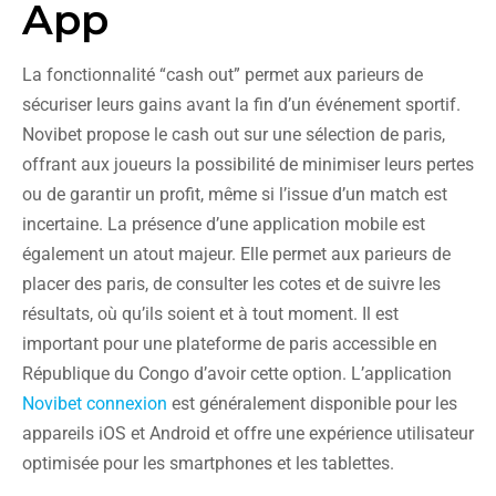
App
La fonctionnalité “cash out” permet aux parieurs de
sécuriser leurs gains avant la fin d’un événement sportif.
Novibet propose le cash out sur une sélection de paris,
offrant aux joueurs la possibilité de minimiser leurs pertes
ou de garantir un profit, même si l’issue d’un match est
incertaine. La présence d’une application mobile est
également un atout majeur. Elle permet aux parieurs de
placer des paris, de consulter les cotes et de suivre les
résultats, où qu’ils soient et à tout moment. Il est
important pour une plateforme de paris accessible en
République du Congo d’avoir cette option. L’application
Novibet connexion
est généralement disponible pour les
appareils iOS et Android et offre une expérience utilisateur
optimisée pour les smartphones et les tablettes.