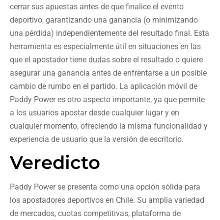
cerrar sus apuestas antes de que finalice el evento
deportivo, garantizando una ganancia (o minimizando
una pérdida) independientemente del resultado final. Esta
herramienta es especialmente útil en situaciones en las
que el apostador tiene dudas sobre el resultado o quiere
asegurar una ganancia antes de enfrentarse a un posible
cambio de rumbo en el partido. La aplicación móvil de
Paddy Power es otro aspecto importante, ya que permite
a los usuarios apostar desde cualquier lugar y en
cualquier momento, ofreciendo la misma funcionalidad y
experiencia de usuario que la versión de escritorio.
Veredicto
Paddy Power se presenta como una opción sólida para
los apostadores deportivos en Chile. Su amplia variedad
de mercados, cuotas competitivas, plataforma de