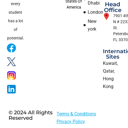
States Of
Dhabi
Head
every
America
Office
London
student
7901 4t
has a lot
New
N # 223
St.
york
of
Petersb
potential.
FL 3370
Internati
Sites
Kuwait,
Qatar,
Hong
Kong
© 2024 All Rights
Terms & Conditions
Reserved
Privacy Policy