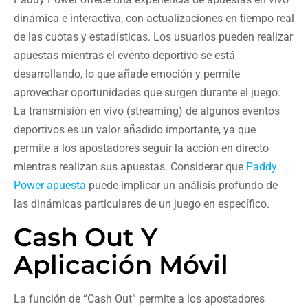
dinámica e interactiva, con actualizaciones en tiempo real
de las cuotas y estadísticas. Los usuarios pueden realizar
apuestas mientras el evento deportivo se está
desarrollando, lo que añade emoción y permite
aprovechar oportunidades que surgen durante el juego.
La transmisión en vivo (streaming) de algunos eventos
deportivos es un valor añadido importante, ya que
permite a los apostadores seguir la acción en directo
mientras realizan sus apuestas. Considerar que
Paddy
Power apuesta
puede implicar un análisis profundo de
las dinámicas particulares de un juego en específico.
Cash Out Y
Aplicación Móvil
La función de “Cash Out” permite a los apostadores