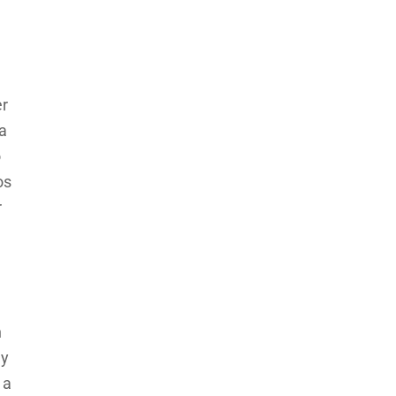
er
a
o
os
r
h
 y
 a