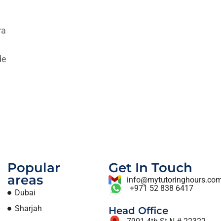
ra
de
Popular
Get In Touch
areas
info@mytutoringhours.co
+971 52 838 6417‬
Dubai
Sharjah
Head Office