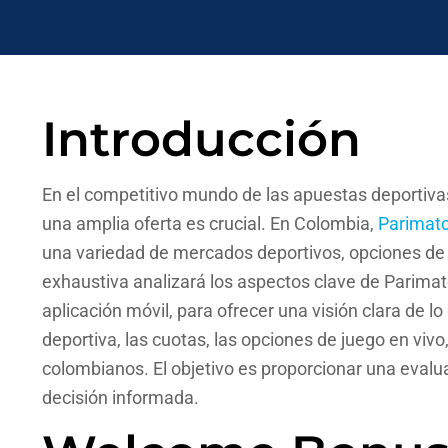
Introducción
En el competitivo mundo de las apuestas deportivas
una amplia oferta es crucial. En Colombia,
Parimat
una variedad de mercados deportivos, opciones de a
exhaustiva analizará los aspectos clave de Parima
aplicación móvil, para ofrecer una visión clara de 
deportiva, las cuotas, las opciones de juego en viv
colombianos. El objetivo es proporcionar una evalu
decisión informada.