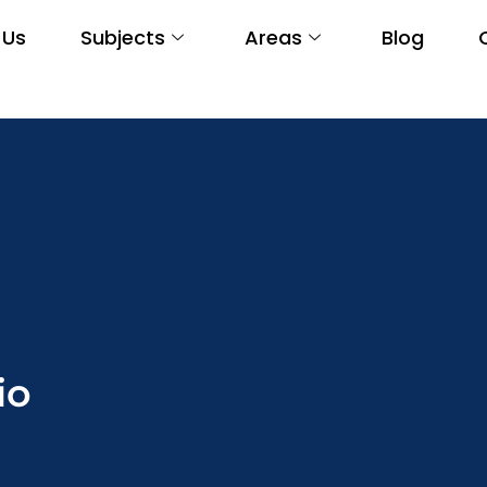
 Us
Subjects
Areas
Blog
io