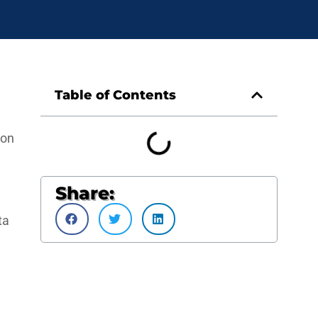
Table of Contents
con
Share:
ta