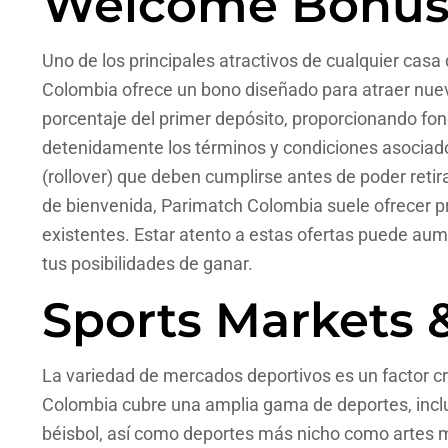
Welcome Bonus 
Uno de los principales atractivos de cualquier cas
Colombia ofrece un bono diseñado para atraer nue
porcentaje del primer depósito, proporcionando fon
detenidamente los términos y condiciones asociados
(rollover) que deben cumplirse antes de poder reti
de bienvenida, Parimatch Colombia suele ofrecer p
existentes. Estar atento a estas ofertas puede aume
tus posibilidades de ganar.
Sports Markets 
La variedad de mercados deportivos es un factor cr
Colombia cubre una amplia gama de deportes, inclu
béisbol, así como deportes más nicho como artes m