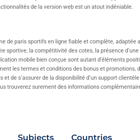
onctionnalités de la version web est un atout indéniable.
 de paris sportifs en ligne fiable et complète, adaptée 
fre sportive, la compétitivité des cotes, la présence d’une
lication mobile bien conçue sont autant d’éléments positi
ivement les termes et conditions des bonus et promotions, 
et de s’assurer de la disponibilité d’un support clientèle
us trouverez surement des informations complémentair
Subjects
Countries