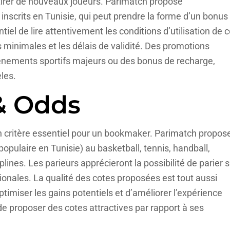
ttirer de nouveaux joueurs. Parimatch propose
nscrits en Tunisie, qui peut prendre la forme d’un bonus
ntiel de lire attentivement les conditions d’utilisation de 
minimales et les délais de validité. Des promotions
’événements sportifs majeurs ou des bonus de recharge,
les.
& Odds
un critère essentiel pour un bookmaker. Parimatch propos
populaire en Tunisie) au basketball, tennis, handball,
plines. Les parieurs apprécieront la possibilité de parier s
tionales. La qualité des cotes proposées est tout aussi
imiser les gains potentiels et d’améliorer l’expérience
e proposer des cotes attractives par rapport à ses