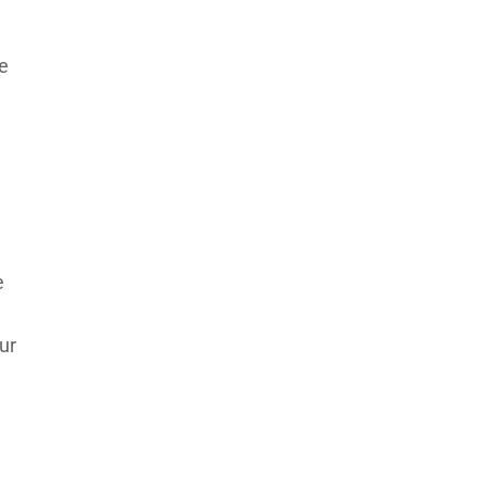
ce
e
ur