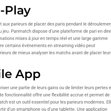
n-Play
et aux parieurs de placer des paris pendant le dérouleme
du jeu. Parimatch dispose d’une plateforme de pari en dire
ormations mises à jour en temps réel et une large gamme
uivre certains événements en streaming vidéo peut
ieurs de mieux analyser les matchs avant de placer leur
ile App
ser une partie de leurs gains ou de limiter leurs pertes 
te fonctionnalité offre une flexibilité accrue et permet de
tch est un outil essentiel pour les parieurs modernes. El
artir d’un smartphone ou d’une tablette. Une application