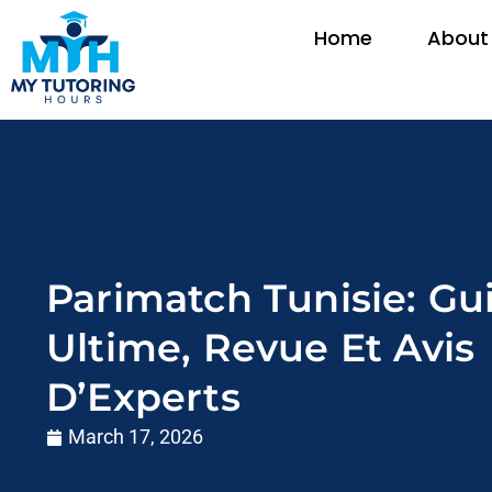
Home
About
Parimatch Tunisie: Gu
Ultime, Revue Et Avis
D’Experts
March 17, 2026