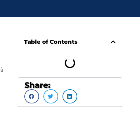
Table of Contents
 à
Share: