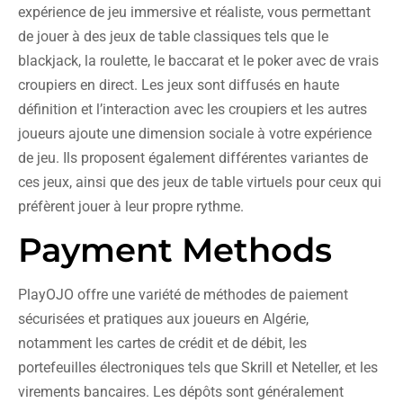
expérience de jeu immersive et réaliste, vous permettant
de jouer à des jeux de table classiques tels que le
blackjack, la roulette, le baccarat et le poker avec de vrais
croupiers en direct. Les jeux sont diffusés en haute
définition et l’interaction avec les croupiers et les autres
joueurs ajoute une dimension sociale à votre expérience
de jeu. Ils proposent également différentes variantes de
ces jeux, ainsi que des jeux de table virtuels pour ceux qui
préfèrent jouer à leur propre rythme.
Payment Methods
PlayOJO offre une variété de méthodes de paiement
sécurisées et pratiques aux joueurs en Algérie,
notamment les cartes de crédit et de débit, les
portefeuilles électroniques tels que Skrill et Neteller, et les
virements bancaires. Les dépôts sont généralement