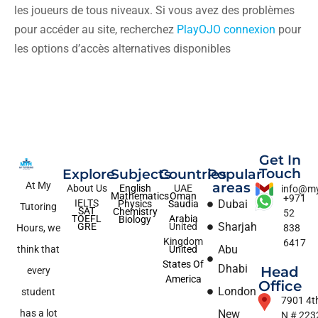
les joueurs de tous niveaux. Si vous avez des problèmes
pour accéder au site, recherchez
PlayOJO connexion
pour
les options d’accès alternatives disponibles
Get In
Touch
Explore
Subjects
Countries
Popular
areas
At My
About Us
English
UAE
info@my
Mathematics
Oman
+971
IELTS
Dubai
Physics
Saudia
Tutoring
SAT
Chemistry
52
TOEFL
Arabia
Biology
Sharjah
GRE
United
Hours, we
838
Kingdom
6417‬
Abu
think that
United
States Of
Dhabi
Head
every
America
Office
London
student
7901 4t
has a lot
New
N # 223