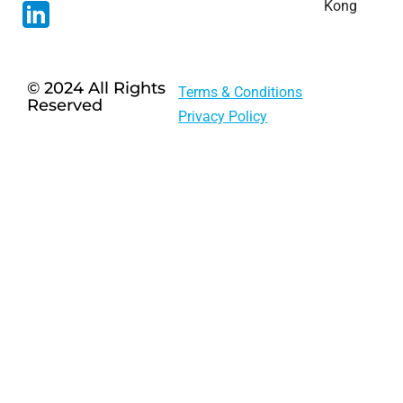
Kong
© 2024 All Rights
Terms & Conditions
Reserved
Privacy Policy