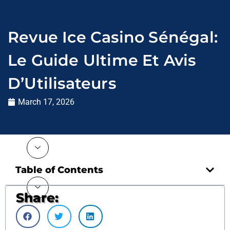
X
Revue Ice Casino Sénégal:
Le Guide Ultime Et Avis
D’Utilisateurs
March 17, 2026
Table of Contents
Share: