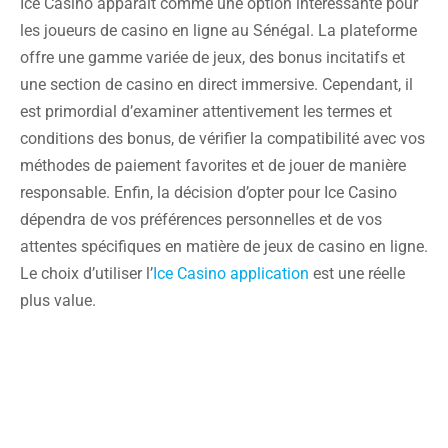
Ice Casino apparaît comme une option intéressante pour
les joueurs de casino en ligne au Sénégal. La plateforme
offre une gamme variée de jeux, des bonus incitatifs et
une section de casino en direct immersive. Cependant, il
est primordial d’examiner attentivement les termes et
conditions des bonus, de vérifier la compatibilité avec vos
méthodes de paiement favorites et de jouer de manière
responsable. Enfin, la décision d’opter pour Ice Casino
dépendra de vos préférences personnelles et de vos
attentes spécifiques en matière de jeux de casino en ligne.
Le choix d’utiliser l’
Ice Casino application
est une réelle
plus value.