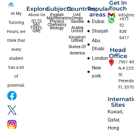
Get In
Touch
Explore
Subjects
Countries
Popular
areas
At My
About Us
English
UAE
info@my
Mathematics
Oman
+971
IELTS
Dubai
Physics
Saudia
Tutoring
SAT
Chemistry
52
TOEFL
Arabia
Biology
Sharjah
GRE
United
Hours, we
838
Kingdom
6417‬
Abu
think that
United
States Of
Dhabi
Head
every
America
Office
London
student
7901 4t
has a lot
New
N # 223
St.
york
of
Petersb
potential.
FL 3370
Internati
Sites
Kuwait,
Qatar,
Hong