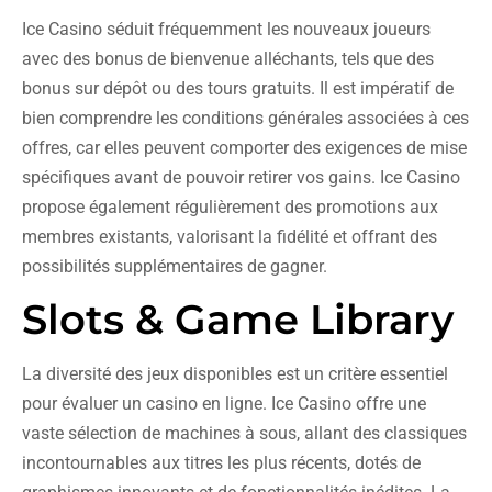
Ice Casino séduit fréquemment les nouveaux joueurs
avec des bonus de bienvenue alléchants, tels que des
bonus sur dépôt ou des tours gratuits. Il est impératif de
bien comprendre les conditions générales associées à ces
offres, car elles peuvent comporter des exigences de mise
spécifiques avant de pouvoir retirer vos gains. Ice Casino
propose également régulièrement des promotions aux
membres existants, valorisant la fidélité et offrant des
possibilités supplémentaires de gagner.
Slots & Game Library
La diversité des jeux disponibles est un critère essentiel
pour évaluer un casino en ligne. Ice Casino offre une
vaste sélection de machines à sous, allant des classiques
incontournables aux titres les plus récents, dotés de