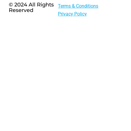
© 2024 All Rights
Terms & Conditions
Reserved
Privacy Policy