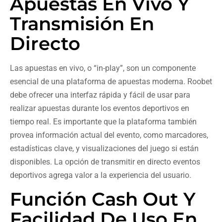
Apuestas En Vivo Y
Transmisión En
Directo
Las apuestas en vivo, o “in-play”, son un componente
esencial de una plataforma de apuestas moderna. Roobet
debe ofrecer una interfaz rápida y fácil de usar para
realizar apuestas durante los eventos deportivos en
tiempo real. Es importante que la plataforma también
provea información actual del evento, como marcadores,
estadísticas clave, y visualizaciones del juego si están
disponibles. La opción de transmitir en directo eventos
deportivos agrega valor a la experiencia del usuario.
Función Cash Out Y
Facilidad De Uso En