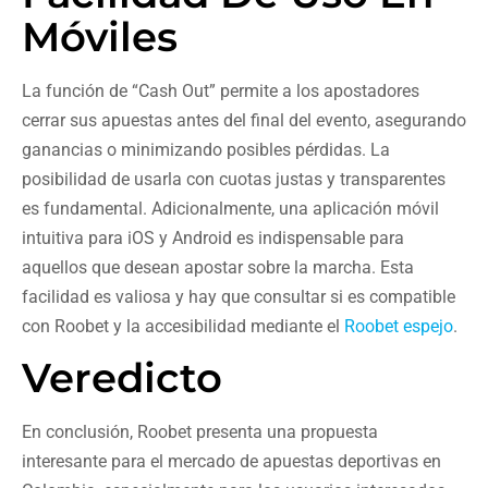
Móviles
La función de “Cash Out” permite a los apostadores
cerrar sus apuestas antes del final del evento, asegurando
ganancias o minimizando posibles pérdidas. La
posibilidad de usarla con cuotas justas y transparentes
es fundamental. Adicionalmente, una aplicación móvil
intuitiva para iOS y Android es indispensable para
aquellos que desean apostar sobre la marcha. Esta
facilidad es valiosa y hay que consultar si es compatible
con Roobet y la accesibilidad mediante el
Roobet espejo
.
Veredicto
En conclusión, Roobet presenta una propuesta
interesante para el mercado de apuestas deportivas en