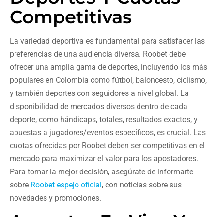
Competitivas
La variedad deportiva es fundamental para satisfacer las
preferencias de una audiencia diversa. Roobet debe
ofrecer una amplia gama de deportes, incluyendo los más
populares en Colombia como fútbol, baloncesto, ciclismo,
y también deportes con seguidores a nivel global. La
disponibilidad de mercados diversos dentro de cada
deporte, como hándicaps, totales, resultados exactos, y
apuestas a jugadores/eventos específicos, es crucial. Las
cuotas ofrecidas por Roobet deben ser competitivas en el
mercado para maximizar el valor para los apostadores.
Para tomar la mejor decisión, asegúrate de informarte
sobre
Roobet espejo oficial
, con noticias sobre sus
novedades y promociones.