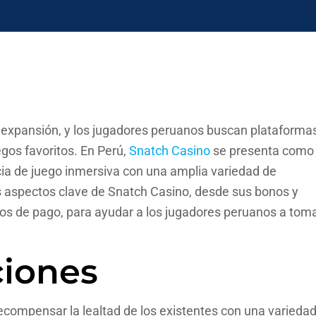
e expansión, y los jugadores peruanos buscan plataforma
gos favoritos. En Perú,
Snatch Casino
se presenta como
ia de juego inmersiva con una amplia variedad de
os aspectos clave de Snatch Casino, desde sus bonos y
os de pago, para ayudar a los jugadores peruanos a tom
iones
ecompensar la lealtad de los existentes con una varieda