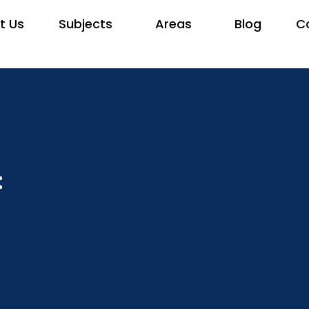
t Us
Subjects
Areas
Blog
C
: