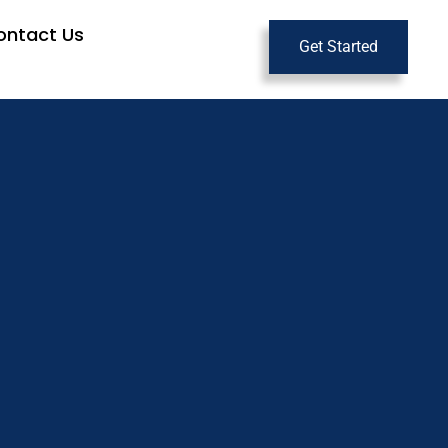
ontact Us
Get Started