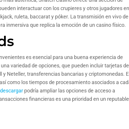
o más auténtica, Snatch Casino ofrece una sección de
pueden interactuar con los crupieres y otros jugadores e
jack, ruleta, baccarat y póker. La transmisión en vivo de
fera inmersiva que replica la emoción de un casino físico.
ds
nvenientes es esencial para una buena experiencia de
una variedad de opciones, que pueden incluir tarjetas de
l y Neteller, transferencias bancarias y criptomonedas. 
ro, así como los tiempos de procesamiento asociados a ca
 descargar
podría ampliar las opciones de acceso a
ansacciones financieras es una prioridad en un reputable