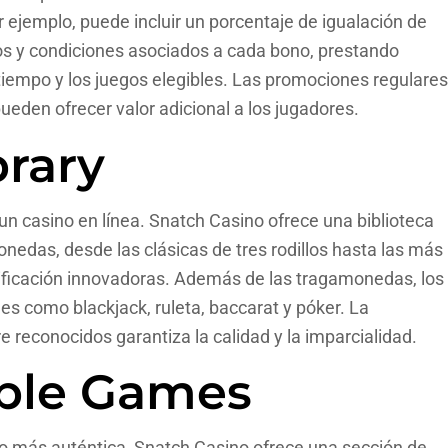
 ejemplo, puede incluir un porcentaje de igualación de
minos y condiciones asociados a cada bono, prestando
 tiempo y los juegos elegibles. Las promociones regulares
ueden ofrecer valor adicional a los jugadores.
brary
r un casino en línea. Snatch Casino ofrece una biblioteca
nedas, desde las clásicas de tres rodillos hasta las más
ficación innovadoras. Además de las tragamonedas, los
s como blackjack, ruleta, baccarat y póker. La
 reconocidos garantiza la calidad y la imparcialidad.
able Games