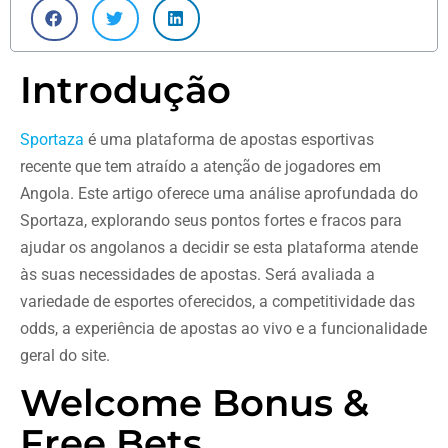
Introdução
Sportaza
é uma plataforma de apostas esportivas
recente que tem atraído a atenção de jogadores em
Angola. Este artigo oferece uma análise aprofundada do
Sportaza, explorando seus pontos fortes e fracos para
ajudar os angolanos a decidir se esta plataforma atende
às suas necessidades de apostas. Será avaliada a
variedade de esportes oferecidos, a competitividade das
odds, a experiência de apostas ao vivo e a funcionalidade
geral do site.
Welcome Bonus &
Free Bets