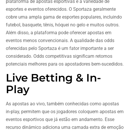
plataforma de apostas esportivas é a variedade de
esportes e eventos oferecidos. O Sportaza geralmente
cobre uma ampla gama de esportes populares, incluindo
futebol, basquete, tênis, hóquei no gelo e muitos outros.
Além disso, a plataforma pode oferecer apostas em
eventos menos convencionais. A qualidade das odds
oferecidas pelo Sportaza é um fator importante a ser
considerado. Odds competitivas significam retornos
potenciais melhores para os apostadores bem-sucedidos.
Live Betting & In-
Play
As apostas ao vivo, também conhecidas como apostas
in-play, permitem que os jogadores coloquem apostas em
eventos esportivos que já estão em andamento. Esse
recurso dinâmico adiciona uma camada extra de emoção