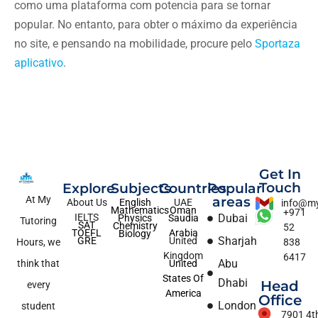
como uma plataforma com potencia para se tornar
popular. No entanto, para obter o máximo da experiência
no site, e pensando na mobilidade, procure pelo
Sportaza
aplicativo
.
Get In
Touch
Explore
Subjects
Countries
Popular
areas
At My
About Us
English
UAE
info@my
Mathematics
Oman
+971
IELTS
Dubai
Physics
Saudia
Tutoring
SAT
Chemistry
52
TOEFL
Arabia
Biology
Sharjah
GRE
United
Hours, we
838
Kingdom
6417‬
Abu
think that
United
States Of
Dhabi
Head
every
America
Office
London
student
7901 4t