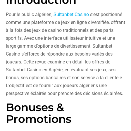
Pour le public algérien,
Sultanbet Casino
s’est positionné
comme une plateforme de jeux en ligne diversifiée, offrant
à la fois des jeux de casino traditionnels et des paris
sportifs. Avec une interface utilisateur intuitive et une
large gamme d’options de divertissement, Sultanbet
Casino s’efforce de répondre aux besoins variés des
joueurs. Cette revue examine en détail les offres de
Sultanbet Casino en Algérie, en évaluant ses jeux, ses
bonus, ses options bancaires et son service à la clientèle.
L’objectif est de fournir aux joueurs algériens une
perspective éclairée pour prendre des décisions éclairées.
Bonuses &
Promotions