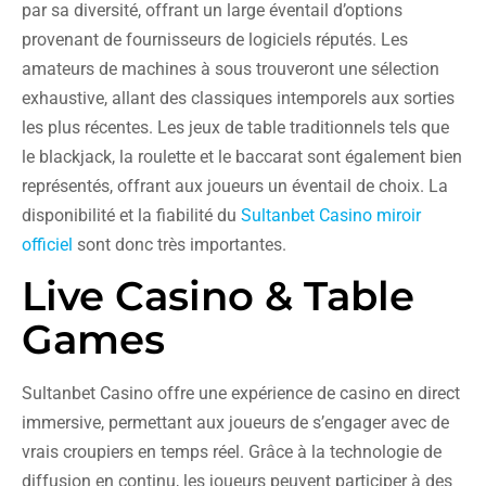
par sa diversité, offrant un large éventail d’options
provenant de fournisseurs de logiciels réputés. Les
amateurs de machines à sous trouveront une sélection
exhaustive, allant des classiques intemporels aux sorties
les plus récentes. Les jeux de table traditionnels tels que
le blackjack, la roulette et le baccarat sont également bien
représentés, offrant aux joueurs un éventail de choix. La
disponibilité et la fiabilité du
Sultanbet Casino miroir
officiel
sont donc très importantes.
Live Casino & Table
Games
Sultanbet Casino offre une expérience de casino en direct
immersive, permettant aux joueurs de s’engager avec de
vrais croupiers en temps réel. Grâce à la technologie de
diffusion en continu, les joueurs peuvent participer à des