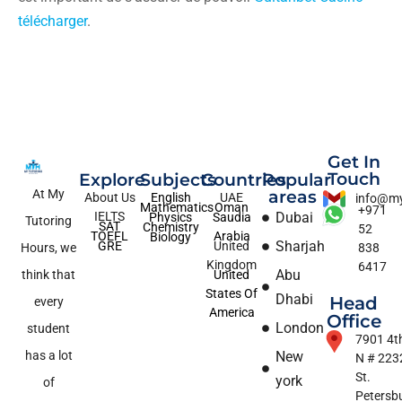
télécharger
.
Get In
Touch
Explore
Subjects
Countries
Popular
areas
At My
About Us
English
UAE
info@my
Mathematics
Oman
+971
IELTS
Dubai
Physics
Saudia
Tutoring
SAT
Chemistry
52
TOEFL
Arabia
Biology
Sharjah
GRE
United
Hours, we
838
Kingdom
6417‬
Abu
think that
United
States Of
Dhabi
Head
every
America
Office
London
student
7901 4t
has a lot
New
N # 223
St.
york
of
Petersb