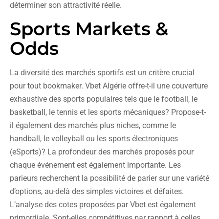
déterminer son attractivité réelle.
Sports Markets &
Odds
La diversité des marchés sportifs est un critère crucial
pour tout bookmaker. Vbet Algérie offre-t-il une couverture
exhaustive des sports populaires tels que le football, le
basketball, le tennis et les sports mécaniques? Propose-t-
il également des marchés plus niches, comme le
handball, le volleyball ou les sports électroniques
(eSports)? La profondeur des marchés proposés pour
chaque événement est également importante. Les
parieurs recherchent la possibilité de parier sur une variété
d’options, au-delà des simples victoires et défaites.
L’analyse des cotes proposées par Vbet est également
primordiale. Sont-elles compétitives par rapport à celles