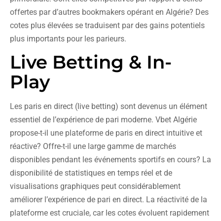
offertes par d’autres bookmakers opérant en Algérie? Des
cotes plus élevées se traduisent par des gains potentiels
plus importants pour les parieurs.
Live Betting & In-
Play
Les paris en direct (live betting) sont devenus un élément
essentiel de l’expérience de pari moderne. Vbet Algérie
propose-t-il une plateforme de paris en direct intuitive et
réactive? Offre-t-il une large gamme de marchés
disponibles pendant les événements sportifs en cours? La
disponibilité de statistiques en temps réel et de
visualisations graphiques peut considérablement
améliorer l’expérience de pari en direct. La réactivité de la
plateforme est cruciale, car les cotes évoluent rapidement