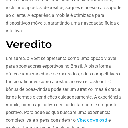
incluindo apostas, depósitos, saques e acesso ao suporte
ao cliente. A experiência mobile é otimizada para
dispositivos móveis, garantindo uma navegação fluida e
intuitiva.
Veredito
Em suma, a Vbet se apresenta como uma opção viável
para apostadores esportivos no Brasil. A plataforma
oferece uma variedade de mercados, odds competitivas e
funcionalidades como apostas ao vivo e cash out. O
bônus de boas-vindas pode ser um atrativo, mas é crucial
ler os termos e condições cuidadosamente. A experiência
mobile, com o aplicativo dedicado, também é um ponto
positivo. Para aqueles que buscam uma experiência
completa, vale a pena considerar o
Vbet download
e
explorar todas as suas funcionalidades.