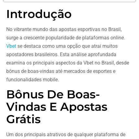
Introdução
No vibrante mundo das apostas esportivas no Brasil,
surge a crescente popularidade de plataformas online.
Vbet
se destaca como uma opção que atrai muitos
apostadores brasileiros. Esta análise aprofundada
examina os principais aspectos da Vbet no Brasil, desde
bônus de boas-vindas até mercados de esportes e
funcionalidades mobile.
Bônus De Boas-
Vindas E Apostas
Grátis
Um dos principais atrativos de qualquer plataforma de