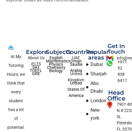
Get In
Touch
Explore
Subjects
Countries
Popular
areas
At My
About Us
English
UAE
info@my
Mathematics
Oman
+971
IELTS
Dubai
Physics
Saudia
Tutoring
SAT
Chemistry
52
TOEFL
Arabia
Biology
Sharjah
GRE
United
Hours, we
838
Kingdom
6417‬
Abu
think that
United
States Of
Dhabi
Head
every
America
Office
London
student
7901 4t
has a lot
New
N # 223
St.
york
of
Petersb
potential.
FL 3370