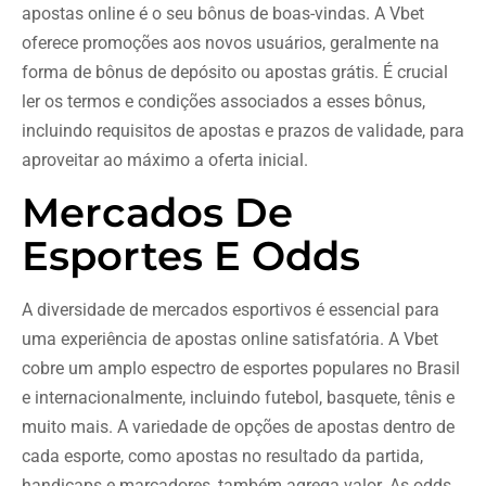
apostas online é o seu bônus de boas-vindas. A Vbet
oferece promoções aos novos usuários, geralmente na
forma de bônus de depósito ou apostas grátis. É crucial
ler os termos e condições associados a esses bônus,
incluindo requisitos de apostas e prazos de validade, para
aproveitar ao máximo a oferta inicial.
Mercados De
Esportes E Odds
A diversidade de mercados esportivos é essencial para
uma experiência de apostas online satisfatória. A Vbet
cobre um amplo espectro de esportes populares no Brasil
e internacionalmente, incluindo futebol, basquete, tênis e
muito mais. A variedade de opções de apostas dentro de
cada esporte, como apostas no resultado da partida,
handicaps e marcadores, também agrega valor. As odds