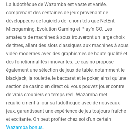
La ludothèque de Wazamba est vaste et variée,
comprenant des centaines de jeux provenant de
développeurs de logiciels de renom tels que NetEnt,
Microgaming, Evolution Gaming et Play’n GO. Les
amateurs de machines à sous trouveront un large choix
de titres, allant des slots classiques aux machines à sous
vidéo modernes avec des graphismes de haute qualité et
des fonctionnalités innovantes. Le casino propose
également une sélection de jeux de table, notamment le
blackjack, la roulette, le baccarat et le poker, ainsi qu’une
section de casino en direct où vous pouvez jouer contre
de vrais croupiers en temps réel. Wazamba met
régulièrement à jour sa ludothèque avec de nouveaux
jeux, garantissant une expérience de jeu toujours fraîche
et excitante. On peut profiter chez soi d’un certain
Wazamba bonus
.