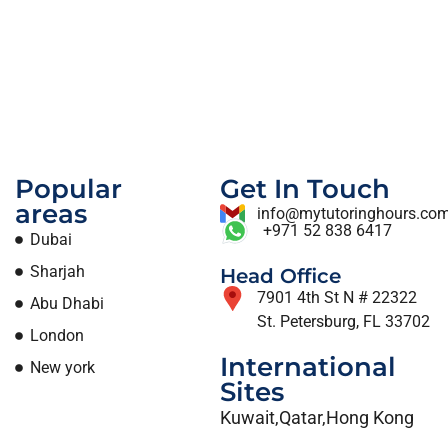
Popular
Get In Touch
areas
info@mytutoringhours.co
+971 52 838 6417‬
Dubai
Sharjah
Head Office
7901 4th St N # 22322
Abu Dhabi
St. Petersburg, FL 33702
London
International
New york
Sites
Kuwait,
Qatar,
Hong Kong