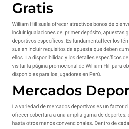
Gratis
William Hill suele ofrecer atractivos bonos de bie
incluir igualaciones del primer depósito, apuestas
deportivos específicos. Es fundamental leer los té
suelen incluir requisitos de apuesta que deben cum
ellos. La disponibilidad y los detalles específicos 
visitar la página promocional de William Hill para 
disponibles para los jugadores en Perú.
Mercados Deport
La variedad de mercados deportivos es un factor cla
ofrecer cobertura a una amplia gama de deportes, 
hasta otros menos convencionales. Dentro de cada 