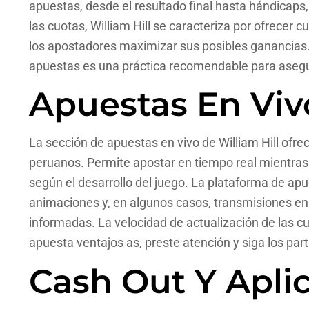
apuestas, desde el resultado final hasta hándicap
las cuotas, William Hill se caracteriza por ofrecer
los apostadores maximizar sus posibles ganancias.
apuestas es una práctica recomendable para asegur
Apuestas En Vivo
La sección de apuestas en vivo de William Hill ofr
peruanos. Permite apostar en tiempo real mientras 
según el desarrollo del juego. La plataforma de apue
animaciones y, en algunos casos, transmisiones en 
informadas. La velocidad de actualización de las c
apuesta ventajos as, preste atención y siga los part
Cash Out Y Apli