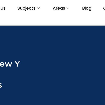
 Us
Subjects
Areas
Blog
iew Y
s