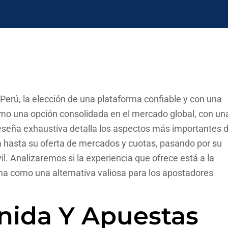
Perú, la elección de una plataforma confiable y con una
mo una opción consolidada en el mercado global, con un
reseña exhaustiva detalla los aspectos más importantes 
a hasta su oferta de mercados y cuotas, pasando por su
l. Analizaremos si la experiencia que ofrece está a la
ona como una alternativa valiosa para los apostadores
nida Y Apuestas