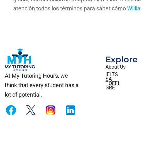
atención todos los términos para saber cómo
Willia
Explore
About Us
IELTS
At My Tutoring Hours, we
SAT
TOEFL
think that every student has a
GRE
lot of potential.