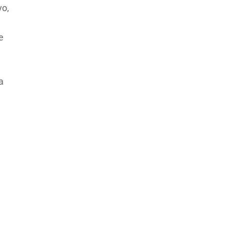
vo,
e
a