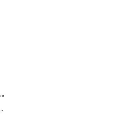
n
por
de