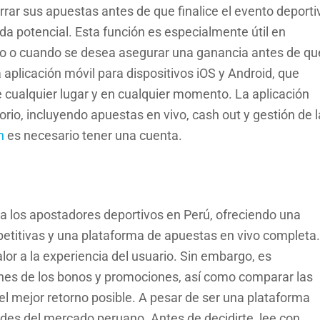
rar sus apuestas antes de que finalice el evento deporti
 potencial. Esta función es especialmente útil en
erto o cuando se desea asegurar una ganancia antes de qu
 aplicación móvil para dispositivos iOS y Android, que
 cualquier lugar y en cualquier momento. La aplicación
torio, incluyendo apuestas en vivo, cash out y gestión de l
n
es necesario tener una cuenta.
ra los apostadores deportivos en Perú, ofreciendo una
titivas y una plataforma de apuestas en vivo completa.
lor a la experiencia del usuario. Sin embargo, es
ones de los bonos y promociones, así como comparar las
l mejor retorno posible. A pesar de ser una plataforma
ades del mercado peruano. Antes de decidirte, lee con