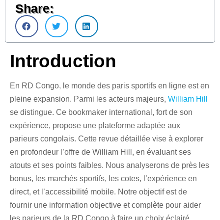
Share:
Introduction
En RD Congo, le monde des paris sportifs en ligne est en
pleine expansion. Parmi les acteurs majeurs,
William Hill
se distingue. Ce bookmaker international, fort de son
expérience, propose une plateforme adaptée aux
parieurs congolais. Cette revue détaillée vise à explorer
en profondeur l’offre de William Hill, en évaluant ses
atouts et ses points faibles. Nous analyserons de près les
bonus, les marchés sportifs, les cotes, l’expérience en
direct, et l’accessibilité mobile. Notre objectif est de
fournir une information objective et complète pour aider
les parieurs de la RD Congo à faire un choix éclairé.