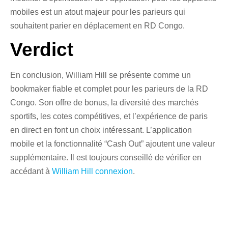
mobiles est un atout majeur pour les parieurs qui
souhaitent parier en déplacement en RD Congo.
Verdict
En conclusion, William Hill se présente comme un
bookmaker fiable et complet pour les parieurs de la RD
Congo. Son offre de bonus, la diversité des marchés
sportifs, les cotes compétitives, et l’expérience de paris
en direct en font un choix intéressant. L’application
mobile et la fonctionnalité “Cash Out” ajoutent une valeur
supplémentaire. Il est toujours conseillé de vérifier en
accédant à
William Hill connexion
.