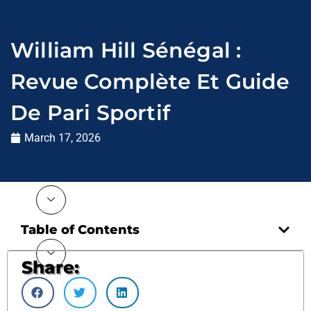
X
William Hill Sénégal :
Revue Complète Et Guide
De Pari Sportif
March 17, 2026
Table of Contents
Share: