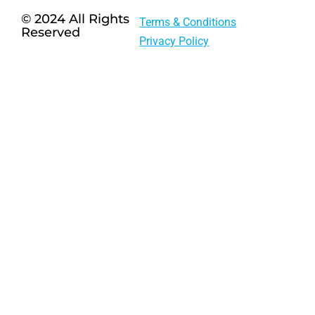
© 2024 All Rights
Terms & Conditions
Reserved
Privacy Policy